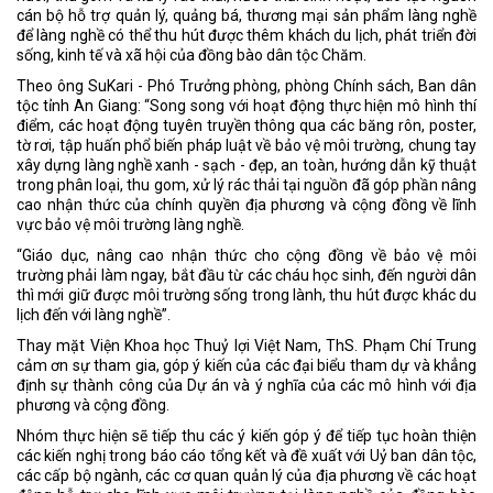
cán bộ hỗ trợ quản lý, quảng bá, thương mại sản phẩm làng nghề
để làng nghề có thể thu hút được thêm khách du lịch, phát triển đời
sống, kinh tế và xã hội của đồng bào dân tộc Chăm.
Theo ông SuKari - Phó Trưởng phòng, phòng Chính sách, Ban dân
tộc tỉnh An Giang: “Song song với hoạt động thực hiện mô hình thí
điểm, các hoạt động tuyên truyền thông qua các băng rôn, poster,
tờ rơi, tập huấn phổ biến pháp luật về bảo vệ môi trường, chung tay
xây dựng làng nghề xanh - sạch - đẹp, an toàn, hướng dẫn kỹ thuật
trong phân loại, thu gom, xử lý rác thải tại nguồn đã góp phần nâng
cao nhận thức của chính quyền địa phương và cộng đồng về lĩnh
vực bảo vệ môi trường làng nghề.
“Giáo dục, nâng cao nhận thức cho cộng đồng về bảo vệ môi
trường phải làm ngay, bắt đầu từ các cháu học sinh, đến người dân
thì mới giữ được môi trường sống trong lành, thu hút được khác du
lịch đến với làng nghề”.
Thay mặt Viện Khoa học Thuỷ lợi Việt Nam, ThS. Phạm Chí Trung
cảm ơn sự tham gia, góp ý kiến của các đại biểu tham dự và khẳng
định sự thành công của Dự án và ý nghĩa của các mô hình với địa
phương và cộng đồng.
Nhóm thực hiện sẽ tiếp thu các ý kiến góp ý để tiếp tục hoàn thiện
các kiến nghị trong báo cáo tổng kết và đề xuất với Uỷ ban dân tộc,
các cấp bộ ngành, các cơ quan quản lý của địa phương về các hoạt