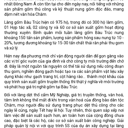
nhất Đông Nam Á còn tồn tại cho đến ngày nay, nổi tiếng với những
sản phẩm gốm thủ công và kỹ thuật nung gốm độc đáo, mang
đậm nét văn hóa Chăm.
Làng gốm Bàu Trúc hiện có 975 hộ, trong đó có 300 hộ làm gốm,
01 Hợp tác xã, 02 công ty và 60 cơ sở sản xuất gốm hoạt động
thường xuyên. Bình quân mỗi tuần làng gốm Bàu Trúc nung
khoảng 150 tấn sản phẩm, lượng sản phẩm hỏng sau nung từ 10 -
20%, tương đương khoảng từ 15-30 tấn chất thải rắn phải thu gom
và xử lý.
Hiện nay địa phương mới chỉ vận động người dân để gọn gàng vào
các vị trí góc vườn của gia đình và chờ công ty môi trường đến chở
đi. Đây là một nguồn tài nguyên có thể tái sử dụng nếu công đoạn
thu gom, nghiền đóng gạch hoặc tạo ra các sản phẩm vật liệu xây
dựng khác như gạch trang trí, cột hàng rào… thành một khâu của
quy trình sản xuất gốm truyền thống thì thật ý nghĩa về môi trường
và phát huy giá trị nghề gốm tại Bàu Trúc.
Đối với làng dệt thổ cẩm Mỹ Nghiệp, giá trị truyền thống, văn hoá,
tâm linh không thể mất đi khi trong văn hoá của đồng bào dân tộc
Chăm, mọi người đều sử dụng trang phục dệt thủ công cho các
ngày lễ cúng, ngày Tết hay lễ hội. Tuy nhiên, thói quen sắp xếp nơi
làm việc để sản xuất sạch hơn, an toàn hơn của cộng đồng chưa
cao, đặc biệt là các hộ, các cơ sở sản xuất bán công nghiệp. Giải
pháp quản lý nội vi với quy trình 5S của dự án xây dựng tại làng