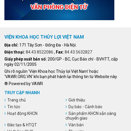
VIỆN KHOA HỌC THỦY LỢI VIỆT NAM
Địa chỉ:
171 Tây Sơn - Đống Đa - Hà Nội.
Điện thoại:
84.43.8522086
,
Fax:
84.43.5632827
Giấy phép xuất bản số:
200/GP - BC, Cục Báo chí - BVHTT, cấp
ngày 02/11/2005
Ghi rõ nguồn 'Viện Khoa học Thủy lợi Việt Nam' hoặc
'VAWR.ORG.VN' khi bạn phát hành lại thông tin từ Website này.
® Powered by VAWR
TRUY CẬP NHANH
Trang chủ
Giới thiệu
Tin tức
Dự báo - Cảnh báo
Hoạt động KHCN
Sản phẩm KHCN sẵn sàng
chuyển giao
Đào tạo & HTQT
Văn bản