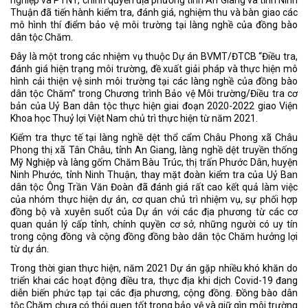
Thuận đã tiến hành kiểm tra, đánh giá, nghiệm thu và bàn giao các
mô hình thí điểm bảo vệ môi trường tại làng nghề của đồng bào
dân tộc Chăm.
Đây là một trong các nhiệm vụ thuộc Dự án BVMT/ĐTCB “Điều tra,
đánh giá hiện trạng môi trường, đề xuất giải pháp và thực hiện mô
hình cải thiện vệ sinh môi trường tại các làng nghề của đồng bào
dân tộc Chăm” trong Chương trình Bảo vệ Môi trường/Điều tra cơ
bản của Uỷ Ban dân tộc thực hiện giai đoạn 2020-2022 giao Viện
Khoa học Thuỷ lợi Việt Nam chủ trì thực hiện từ năm 2021.
Kiểm tra thực tế tại làng nghề dệt thổ cẩm Châu Phong xã Châu
Phong thị xã Tân Châu, tỉnh An Giang, làng nghề dệt truyền thống
Mỹ Nghiệp và làng gốm Chăm Bàu Trúc, thị trấn Phước Dân, huyện
Ninh Phước, tỉnh Ninh Thuận, thay mặt đoàn kiểm tra của Uỷ Ban
dân tộc Ông Trần Văn Đoàn đã đánh giá rất cao kết quả làm việc
của nhóm thực hiện dự án, cơ quan chủ trì nhiệm vụ, sự phối hợp
đồng bộ và xuyên suốt của Dự án với các địa phương từ các cơ
quan quản lý cấp tỉnh, chính quyền cơ sở, những người có uy tín
trong cộng đồng và cộng đồng đồng bào dân tộc Chăm hưởng lợi
từ dự án.
Trong thời gian thực hiện, năm 2021 Dự án gặp nhiều khó khăn do
triển khai các hoạt động điều tra, thực địa khi dịch Covid-19 đang
diễn biến phức tạp tại các địa phương, cộng đồng. Đồng bào dân
tộc Chăm chưa có thói quen tốt trong bảo vệ và giữ gìn môi trường