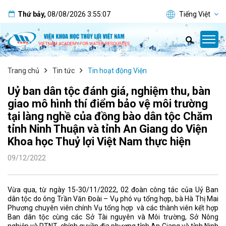
Thứ bảy
,
08/08/2026
3:55:08
Tiếng Việt
Trang chủ
Tin tức
Tin hoạt động Viện
Uỷ ban dân tộc đánh giá, nghiệm thu, bàn
giao mô hình thí điểm bảo vệ môi trường
tại làng nghề của đồng bào dân tộc Chăm
tỉnh Ninh Thuận và tỉnh An Giang do Viện
Khoa học Thuỷ lợi Việt Nam thực hiện
09/12/2022
Vừa qua, từ ngày 15-30/11/2022, 02 đoàn công tác của Uỷ Ban
dân tộc do ông Trần Văn Đoài – Vụ phó vụ tổng hợp, bà Hà Thị Mai
Phương chuyên viên chính Vụ tổng hợp và các thành viên kết hợp
Ban dân tộc cùng các Sở Tài nguyên và Môi trường, Sở Nông
nghiệp và PTNT, chính quyền địa phương tỉnh An Giang và tỉnh Ninh