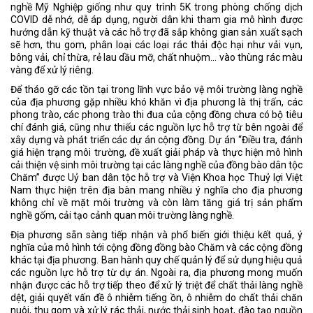
nghề Mỹ Nghiệp giống như quy trình 5K trong phòng chống dịch
COVID dễ nhớ, dễ áp dụng, người dân khi tham gia mô hình được
hướng dẫn kỹ thuật và các hỗ trợ đã sắp không gian sản xuất sạch
sẽ hơn, thu gom, phân loại các loại rác thải độc hại như vải vụn,
bông vải, chỉ thừa, rẻ lau dầu mỡ, chất nhuộm… vào thùng rác màu
vàng để xử lý riêng.
Để tháo gỡ các tồn tại trong lĩnh vực bảo vệ môi trường làng nghề
của địa phương gặp nhiều khó khăn vì địa phương là thị trấn, các
phong trào, các phong trào thi đua của cộng đồng chưa có bộ tiêu
chí đánh giá, cũng như thiếu các nguồn lực hỗ trợ từ bên ngoài để
xây dựng và phát triển các dự án cộng đồng. Dự án “Điều tra, đánh
giá hiện trạng môi trường, đề xuất giải pháp và thực hiện mô hình
cải thiện vệ sinh môi trường tại các làng nghề của đồng bào dân tộc
Chăm” được Uỷ ban dân tộc hỗ trợ và Viện Khoa học Thuỷ lợi Việt
Nam thực hiện trên địa bàn mang nhiều ý nghĩa cho địa phương
không chỉ về mặt môi trường và còn làm tăng giá trị sản phẩm
nghề gốm, cải tạo cảnh quan môi trường làng nghề.
Địa phương sẵn sàng tiếp nhận và phổ biến giới thiệu kết quả, ý
nghĩa của mô hình tới cộng đồng đồng bào Chăm và các cộng đồng
khác tại địa phương. Ban hành quy chế quản lý để sử dụng hiệu quả
các nguồn lực hỗ trợ từ dự án. Ngoài ra, địa phương mong muốn
nhận được các hỗ trợ tiếp theo để xử lý triệt để chất thải làng nghề
dệt, giải quyết vấn đề ô nhiễm tiếng ồn, ô nhiễm do chất thải chăn
nuôi, thu gom và xử lý rác thải, nước thải sinh hoạt, đào tạo nguồn