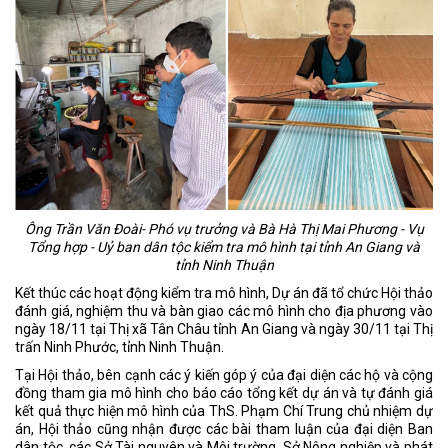
Ông Trần Văn Đoài- Phó vụ trưởng và Bà Hà Thị Mai Phương - Vụ
Tổng hợp - Uỷ ban dân tộc kiểm tra mô hình tại tỉnh An Giang và
tỉnh Ninh Thuận
Kết thúc các hoạt động kiểm tra mô hình, Dự án đã tổ chức Hội thảo
đánh giá, nghiệm thu và bàn giao các mô hình cho địa phương vào
ngày 18/11 tại Thị xã Tân Châu tỉnh An Giang và ngày 30/11 tại Thị
trấn Ninh Phước, tỉnh Ninh Thuận.
Tại Hội thảo, bên cạnh các ý kiến góp ý của đại diện các hộ và cộng
đồng tham gia mô hình cho báo cáo tổng kết dự án và tự đánh giá
kết quả thực hiện mô hình của ThS. Phạm Chí Trung chủ nhiệm dự
án, Hội thảo cũng nhận được các bài tham luận của đại diện Ban
dân tộc, các Sở Tài nguyên và Môi trường, Sở Nông nghiệp và phát