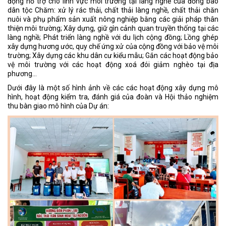
động hỗ trợ cho lĩnh vực môi trường tại làng nghề của đồng bào
dân tộc Chăm: xử lý rác thải, chất thải làng nghề, chất thải chăn
nuôi và phụ phẩm sản xuất nông nghiệp bằng các giải pháp thân
thiện môi trường; Xây dựng, giữ gìn cảnh quan truyền thống tại các
làng nghề; Phát triển làng nghề với du lịch cộng đồng; Lồng ghép
xây dựng hương ước, quy chế ứng xử của cộng đồng với bảo vệ môi
trường; Xây dựng các khu dân cư kiểu mẫu; Gắn các hoạt động bảo
vệ môi trường với các hoạt động xoá đói giảm nghèo tại địa
phương…
Dưới đây là một số hình ảnh về các các hoạt động xây dựng mô
hình, hoạt động kiểm tra, đánh giá của đoàn và Hội thảo nghiệm
thu bàn giao mô hình của Dự án: