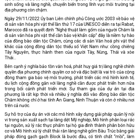
sinh sống và làng nghề, chuyển biến trong lĩnh vực môi trường tại
địa phương còn chậm.
Ngày 29/11/2022 Ủy ban Liên chính phủ Công ước 2003 về bảo vệ
di sản văn hóa phi vật thể lần thứ 17 của UNESCO diễn ra tại Rabat,
Marocco đã ra quyết định “Nghệ thuật làm gốm của người Chăm là
di sản văn hóa phi vật thể cần bảo vệ khẩn cấp” đây là niềm tự hào
của đồng bào dân tộc Chăm, cùng các di sản Văn hoá phi vật thể
khác của cộng đồng dân tộc thiểu số Việt Nam như: cồng chiêng
Tây Nguyên, thực hành then của người Tày, Nùng, Thái và xòe
Thái…
Bên cạnh ý nghĩa bảo tồn văn hoá, phát huy giá trị làng nghề chính
quyền địa phương chính quyền cơ sở và đặc biệt là vai trò của cộng
đồng tham gia bảo vệ môi trường, phát triển các mô hình kinh tế,
du lịch cộng đồng gắn với làng nghề cần được phát triển hơn nữa
trong bối cảnh phát triển mới. Sự tham gia của dự án tại địa
phương là rất kịp thời và nhiều ý nghĩa đối vào đồng bào dân tộc
Chăm không chỉ ở hai tỉnh An Giang, Ninh Thuận và còn ở nhiều nơi
trên cả nước.
Sự hỗ trợ của dự án với các mô hình xây dựng giải pháp quản lý nội
vi trong sản xuất sạch tại làng dệt Mỹ nghiệp; Mô hình phân loại rác
tại nguồn, xử lý rác thực phẩm tại hộ gia đình thành phân bón hữu
cơ và Mô hình xử lý chất thải rắn làng nghề gốm Bàu Trúc bằng giải
pháp đóng gạch gạch Block là bước đầu, có tính chất “mồi”, làm