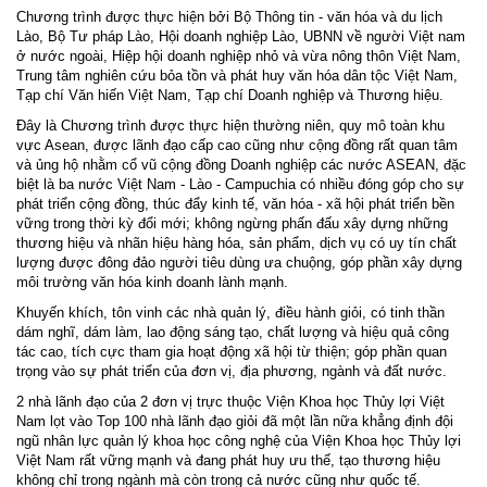
Chương trình được thực hiện bởi Bộ Thông tin - văn hóa và du lịch
Lào, Bộ Tư pháp Lào, Hội doanh nghiệp Lào, UBNN về người Việt nam
ở nước ngoài, Hiệp hội doanh nghiệp nhỏ và vừa nông thôn Việt Nam,
Trung tâm nghiên cứu bỏa tồn và phát huy văn hóa dân tộc Việt Nam,
Tạp chí Văn hiến Việt Nam, Tạp chí Doanh nghiệp và Thương hiệu.
Đây là Chương trình được thực hiện thường niên, quy mô toàn khu
vực Asean, được lãnh đạo cấp cao cũng như cộng đồng rất quan tâm
và ủng hộ nhằm cổ vũ cộng đồng Doanh nghiệp các nước ASEAN, đặc
biệt là ba nước Việt Nam - Lào - Campuchia có nhiều đóng góp cho sự
phát triển cộng đồng, thúc đẩy kinh tế, văn hóa - xã hội phát triển bền
vững trong thời kỳ đổi mới; không ngừng phấn đấu xây dựng những
thương hiệu và nhãn hiệu hàng hóa, sản phẩm, dịch vụ có uy tín chất
lượng được đông đảo người tiêu dùng ưa chuộng, góp phần xây dựng
môi trường văn hóa kinh doanh lành mạnh.
Khuyến khích, tôn vinh các nhà quản lý, điều hành giỏi, có tinh thần
dám nghĩ, dám làm, lao động sáng tạo, chất lượng và hiệu quả công
tác cao, tích cực tham gia hoạt động xã hội từ thiện; góp phần quan
trọng vào sự phát triển của đơn vị, địa phương, ngành và đất nước.
2 nhà lãnh đạo của 2 đơn vị trực thuộc Viện Khoa học Thủy lợi Việt
Nam lọt vào Top 100 nhà lãnh đạo giỏi đã một lần nữa khẳng định đội
ngũ nhân lực quản lý khoa học công nghệ của Viện Khoa học Thủy lợi
Việt Nam rất vững mạnh và đang phát huy ưu thế, tạo thương hiệu
không chỉ trong ngành mà còn trong cả nước cũng như quốc tế.