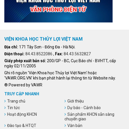
VIỆN KHOA HỌC THỦY LỢI VIỆT NAM
Địa chỉ:
171 Tây Sơn - Đống Đa - Hà Nội.
Điện thoại:
84.43.8522086
,
Fax:
84.43.5632827
Giấy phép xuất bản số:
200/GP - BC, Cục Báo chí - BVHTT, cấp
ngày 02/11/2005
Ghi rõ nguồn 'Viện Khoa học Thủy lợi Việt Nam' hoặc
'VAWR.ORG.VN' khi bạn phát hành lại thông tin từ Website này.
® Powered by VAWR
TRUY CẬP NHANH
Trang chủ
Giới thiệu
Tin tức
Dự báo - Cảnh báo
Hoạt động KHCN
Sản phẩm KHCN sẵn sàng
chuyển giao
Đào tạo & HTQT
Văn bản