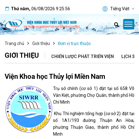
Thứ năm
,
06/08/2026
9:25:57
Tiếng Việt
Trang chủ
Giới thiệu
Đơn vị trực thuộc
GIỚI THIỆU
CHIẾN LƯỢC PHÁT TRIỂN VIỆN
LỊCH SỬ
Viện Khoa học Thủy lợi Miền Nam
Trụ sở chính (cơ sở 1) đặt tại số 658 Võ
Văn Kiệt, phường Chợ Quán, thành phố Hồ
Chí Minh
Khu Thí nghiệm tổng hợp (cơ sở 2) đặt tại
số 1A1/193 đường Thuận An Hòa,
phường Thuận Giao, thành phố Hồ Chí
Minh