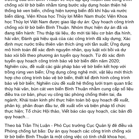
chống xói lở bờ biển nhằm từng bước xây dựng hoàn thiện hệ
thống kè ven biển, chống hiện tượng biến đổi khí hậu và nước
biển dâng, Viện Khoa học Thủy lợi Miền Nam thuộc Viện Khoa
học Thủy lợi Việt Nam được giao lập dự án: Quy hoạch công trình
chống xói lở bờ biển Bình Thuận. Nhóm thực hiện dự án đã và
đang tiến hành: Thu thập tài liệu, đo mới tài liệu cơ bản địa hình,
hải văn; Đánh giá hiệu quả của các công trình đã xây dựng; Xác
định mực nước triều thiên văn thích ứng với tần suất; Ứng dụng
mô hình toán để xác định nguyên nhân, quy luật xói bồi và dự
báo xói bồi theo phương án tuyến quy hoạch. Từ đó xác định
tuyến quy hoạch công trình bảo vệ bờ biển đến năm 2020;
Nghiên cứu, đề xuất các giải pháp bảo vệ bờ biển kết hợp với
trồng rừng ven biển; Ứng dụng công nghệ mới, vật liệu mới thích
hợp cho công trình bảo vệ bờ biển, thiết kế định hình công trình
bảo vệ bờ biển; Nghiên cứu đề xuất hệ thống lưới trạm quan trắc
thủy hải văn, bùn cát ven biển Bình Thuận nhằm cung cấp số liệu
điều tra cơ bản, phục vụ công tác phòng chống thiên tai, đa
ngành; Khái toán kinh phí thực hiện toàn bộ quy hoạch đề xuất,
phân kỳ, phân đoạn đầu tư, đề xuất vốn và biện pháp tổ chức
thực hiện; Tổ chức Hội thảo, Viết báo cáo quy hoạch, các bản đồ
quy hoạch…
Theo bà Trần Thị Luận - Phó Cục trưởng Cục Quản lý đê điều và
Phòng chống lụt bão: Dự án quy hoạch các công trình chống xói
lở bờ biển Bình Thuận là một công việc có tính chất khoa học,