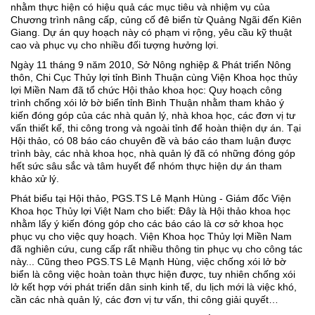
nhằm thực hiện có hiệu quả các mục tiêu và nhiệm vụ của
Chương trình nâng cấp, củng cố đê biển từ Quảng Ngãi đến Kiên
Giang. Dự án quy hoạch này có phạm vi rộng, yêu cầu kỹ thuật
cao và phục vụ cho nhiều đối tượng hưởng lợi.
Ngày 11 tháng 9 năm 2010, Sở Nông nghiệp & Phát triển Nông
thôn, Chi Cục Thủy lợi tỉnh Bình Thuận cùng Viện Khoa học thủy
lợi Miền Nam đã tổ chức Hội thảo khoa học: Quy hoạch công
trình chống xói lở bờ biển tỉnh Bình Thuận nhằm tham khảo ý
kiến đóng góp của các nhà quản lý, nhà khoa học, các đơn vị tư
vấn thiết kế, thi công trong và ngoài tỉnh để hoàn thiện dự án. Tại
Hội thảo, có 08 báo cáo chuyên đề và báo cáo tham luận được
trình bày, các nhà khoa học, nhà quản lý đã có những đóng góp
hết sức sâu sắc và tâm huyết để nhóm thực hiện dự án tham
khảo xử lý.
Phát biểu tại Hội thảo, PGS.TS Lê Mạnh Hùng - Giám đốc Viện
Khoa học Thủy lợi Việt Nam cho biết: Đây là Hội thảo khoa học
nhằm lấy ý kiến đóng góp cho các báo cáo là cơ sở khoa học
phục vụ cho việc quy hoạch. Viện Khoa học Thủy lợi Miền Nam
đã nghiên cứu, cung cấp rất nhiều thông tin phục vụ cho công tác
này... Cũng theo PGS.TS Lê Mạnh Hùng, việc chống xói lở bờ
biển là công việc hoàn toàn thực hiện được, tuy nhiên chống xói
lở kết hợp với phát triển dân sinh kinh tế, du lịch mới là việc khó,
cần các nhà quản lý, các đơn vị tư vấn, thi công giải quyết…