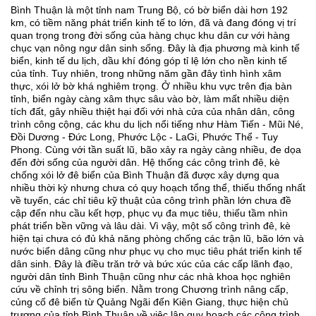
Bình Thuận là một tỉnh nam Trung Bộ, có bờ biển dài hơn 192
km, có tiềm năng phát triển kinh tế to lớn, đã và đang đóng vị trí
quan trọng trong đời sống của hàng chục khu dân cư với hàng
chục vạn nông ngư dân sinh sống. Đây là địa phương mà kinh tế
biển, kinh tế du lịch, dầu khí đóng góp tỉ lệ lớn cho nền kinh tế
của tỉnh. Tuy nhiên, trong những năm gần đây tình hình xâm
thực, xói lở bờ khá nghiêm trọng.
Ở nhiều khu vực trên địa bàn
tỉnh, biển ngày càng xâm thực sâu vào bờ, làm mất nhiều diện
tích đất, gây nhiều thiệt hại đối với nhà cửa của nhân dân, công
trình công cộng, các khu du lịch nổi tiếng như Hàm Tiến - Mũi Né,
Đồi Dương - Đức Long, Phước Lộc - LaGi, Phước Thể - Tuy
Phong. Cùng với tần suất lũ, bão xảy ra ngày càng nhiều, đe dọa
đến đời sống của người dân. Hệ thống các công trình đê, kè
chống xói lở đê biển của Bình Thuận đã được xây dựng qua
nhiều thời kỳ nhưng chưa có quy hoạch tổng thể, thiếu thống nhất
về tuyến, các chỉ tiêu kỹ thuật của công trình phần lớn chưa đề
cập đến nhu cầu kết hợp, phục vụ đa mục tiêu, thiếu tầm nhìn
phát triển bền vững và lâu dài. Vì vậy, một số công trình đê, kè
hiện tại chưa có đủ khả năng phòng chống các trận lũ, bão lớn và
nước biển dâng cũng như phục vụ cho mục tiêu phát triển kinh tế
dân sinh. Đây là điều trăn trở và bức xúc của các cấp lãnh đạo,
người dân tỉnh Bình Thuận cũng như các nhà khoa học nghiên
cứu về chỉnh trị sông biển.
Nằm trong Chương trình nâng cấp,
củng cố đê biển từ Quảng Ngãi đến Kiên Giang, thực hiện chủ
trương của tỉnh Bình Thuận về việc lập quy hoạch các công trình