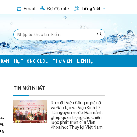
Email
Sơ đồ site
Tiếng Việt
 BẢN
HỆ THỐNG QLCL
THƯ VIỆN
LIÊN HỆ
TIN MỚI NHẤT
Ra mắt Viện Công nghệ số
và Đào tạo và Viện Kinh tế
Tài nguyên nước: Hai mảnh
ghép quan trọng cho chiến
tec
lược phát triển của Viện
ng,
Khoa học Thủy lợi Việt Nam
ớng