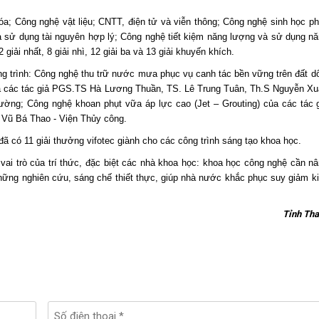
hóa; Công nghệ vật liệu; CNTT, điện tử và viễn thông; Công nghệ sinh học p
 sử dụng tài nguyên hợp lý; Công nghệ tiết kiệm năng lượng và sử dụng n
 giải nhất, 8 giải nhì, 12 giải ba và 13 giải khuyến khích.
ng trình: Công nghệ thu trữ nước mưa phục vụ canh tác bền vững trên đất d
a các tác giả PGS.TS Hà Lương Thuần, TS. Lê Trung Tuân, Th.S Nguyễn X
ường; Công nghệ khoan phụt vữa áp lực cao (Jet – Grouting) của các tác 
ũ Bá Thao - Viện Thủy công.
ã có 11 giải thưởng vifotec giành cho các công trình sáng tạo khoa học.
vai trò của trí thức, đặc biệt các nhà khoa học: khoa học công nghệ cần n
những nghiên cứu, sáng chế thiết thực, giúp nhà nước khắc phục suy giảm k
Tỉnh Th