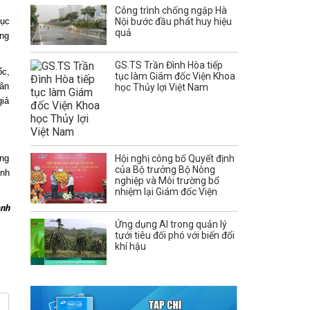
Công trình chống ngập Hà
hục
Nội bước đầu phát huy hiệu
quả
ăng
GS.TS Trần Đình Hòa tiếp
ốc,
tục làm Giám đốc Viện Khoa
uân
học Thủy lợi Việt Nam
giả
âng
Hội nghị công bố Quyết định
của Bộ trưởng Bộ Nông
inh
nghiệp và Môi trường bổ
nhiệm lại Giám đốc Viện
anh
Ứng dụng AI trong quản lý
tưới tiêu đối phó với biến đổi
khí hậu