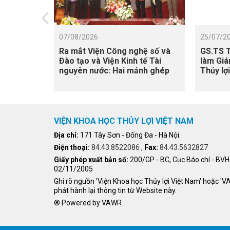
07/08/2026
25/07/2
Ra mắt Viện Công nghệ số và
GS.TS T
Đào tạo và Viện Kinh tế Tài
làm Giá
nguyên nước: Hai mảnh ghép
Thủy lợ
quan trọng cho chiến lược phát
triển của Viện Khoa học Thủy
lợi Việt Nam
VIỆN KHOA HỌC THỦY LỢI VIỆT NAM
Địa chỉ:
171 Tây Sơn - Đống Đa - Hà Nội.
Điện thoại:
84.43.8522086
,
Fax:
84.43.5632827
Giấy phép xuất bản số:
200/GP - BC, Cục Báo chí - BV
02/11/2005
Ghi rõ nguồn 'Viện Khoa học Thủy lợi Việt Nam' hoặc '
phát hành lại thông tin từ Website này.
® Powered by VAWR