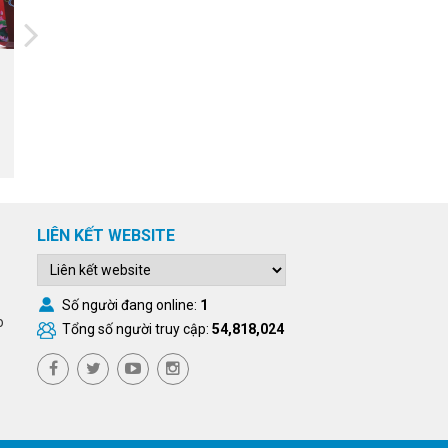
23/07/2026
Ứng dụng AI trong quản lý tưới
tiêu đối phó với biến đổi khí hậu
LIÊN KẾT WEBSITE
Số người đang online:
1
o
Tổng số người truy cập:
54,818,024