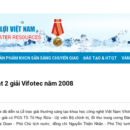
ẢN PHẨM KHCN SẴN SÀNG CHUYỂN GIAO
ĐÀO TẠO & HTQT
VĂN
t 2 giải Vifotec năm 2008
i đã diễn ra Lễ trao giải thưởng sáng tạo khoa học công nghệ Việt Nam Vifo
giải có PGS.TS Tô Huy Rứa - Uỷ viên Bộ chính trị, Bí thư trung ương Đả
 Doan - Phó Chủ tịch nước; đồng chí Nguyễn Thiện Nhân - Phó Thủ tư