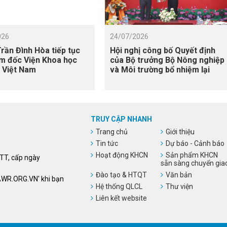
026
24/07/2026
rần Đình Hòa tiếp tục
Hội nghị công bố Quyết định
m đốc Viện Khoa học
của Bộ trưởng Bộ Nông nghiệp
i Việt Nam
và Môi trường bổ nhiệm lại
Giám đốc Viện
TRUY CẬP NHANH
Trang chủ
Giới thiệu
Tin tức
Dự báo - Cảnh báo
Hoạt động KHCN
Sản phẩm KHCN
HTT, cấp ngày
sẵn sàng chuyển gia
Đào tạo & HTQT
Văn bản
VAWR.ORG.VN' khi bạn
Hệ thống QLCL
Thư viện
Liên kết website