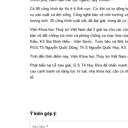
Có 89 công trình dự thi ở 6 lĩnh vực: Cơ khí và tự động 
vụ sản xuất và đời sống; Công nghệ bảo vệ môi trường và
lượng mới. 35 công trình xuất sắc đã đạt giải, trong đó có 2
Viện Khoa học Thuỷ lợi Việt Nam đạt 2 giải ba cho các cô
bảo vệ đất chống xói mòn và phòng chống sa mạc hóa củ
Kiều, KS Bùi Đình Hiếu - Viện Nước, Tưới tiêu và Môi tr
PGS.TS Nguyễn Quốc Dũng, Th.S Nguyễn Quốc Huy, KS. V
Tính đến thời điểm này, Viện Khoa học Thủy lợi Việt Nam đ
Phát biểu tại Lễ trao giải, G.S Tô Huy Rứa đã nhấn mạnh 
cao cạnh tranh và năng lực trí tuệ; nhà khoa học cần có 
tế.
Ý kiến góp ý: