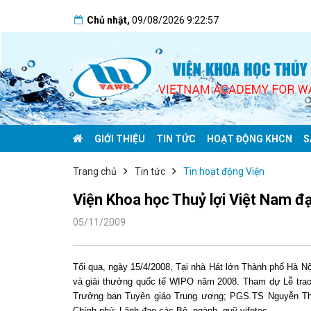
Chủ nhật
,
09/08/2026
9:22:58
GIỚI THIỆU
TIN TỨC
HOẠT ĐỘNG KHCN
S
Trang chủ
Tin tức
Tin hoạt động Viện
Viện Khoa học Thuỷ lợi Việt Nam đạ
05/11/2009
Tối qua, ngày 15/4/2008, Tại nhà Hát lớn Thành phố Hà Nộ
và giải thưởng quốc tế WIPO năm 2008. Tham dự Lễ trao 
Trưởng ban Tuyên giáo Trung ương; PGS.TS Nguyễn Thị
Chính phủ; Lãnh đạo các Bộ, ngành, quỹ vifotec…