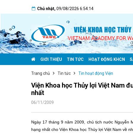
Chủ nhật
,
09/08/2026
6:54:14
GIỚI THIỆU
TIN TỨC
HOẠT ĐỘNG KHCN
S
Trang chủ
Tin tức
Tin hoạt động Viện
Viện Khoa học Thủy lợi Việt Nam 
nhất
06/11/2009
Ngày 17 tháng 9 năm 2009, chủ tịch nước Nguyễn M
hạng nhất cho Viện Khoa học Thủy lợi Việt Nam về nhữ