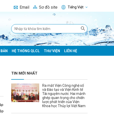
Email
Sơ đồ site
Tiếng Việt
 BẢN
HỆ THỐNG QLCL
THƯ VIỆN
LIÊN HỆ
TIN MỚI NHẤT
Ra mắt Viện Công nghệ số
và Đào tạo và Viện Kinh tế
Tài nguyên nước: Hai mảnh
ghép quan trọng cho chiến
lược phát triển của Viện
ập
Khoa học Thủy lợi Việt Nam
iệp