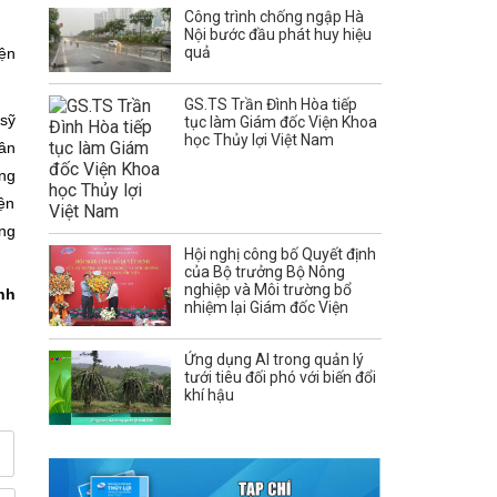
Công trình chống ngập Hà
Nội bước đầu phát huy hiệu
quả
ện
GS.TS Trần Đình Hòa tiếp
sỹ
tục làm Giám đốc Viện Khoa
học Thủy lợi Việt Nam
ân
ăng
iện
ựng
Hội nghị công bố Quyết định
của Bộ trưởng Bộ Nông
nghiệp và Môi trường bổ
nh
nhiệm lại Giám đốc Viện
Ứng dụng AI trong quản lý
tưới tiêu đối phó với biến đổi
khí hậu