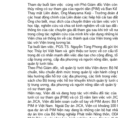
Tham dự buổi làm việc
cùng với Phó Giám đốc Viện còn 
thủy nông có sự tham gia của người dân (PIM) và Ban Kế
Thay mặt Liên đoàn, Ông Maeyama Keiji - Trưởng đoàn đã 
các hoạt động chính của Liên đoàn các hiệp hội cải tạo đấ
Ông cho biết, mục đích của chuyến thăm và làm việc với Vi
học tập, nghiên cứu và chia sẻ kinh nghiệm về cải tạo đ
thông tin của các chuyên gia đã tham gia sau khi trở về n
trong công tác nghiên cứu của mình khi vận dụng những 
Viện chia sẻ thông tin về các thành quả của Viện trong v
tác với Viện trong tương lai.
Tại buổi làm việc, PGS.TS. Nguyễn Tùng Phong đã gửi lời
học Thủy lợi Việt Nam và
giới thiệu sơ lược về cơ cấu t
trong đó có nhấn mạnh đến việc đào tạo cho cộng đồng, tổ
cấp trung ương, cấp địa phương và người nông dân, quản lý
quản lý tưới tiêu.
Theo Phó Giám đốc, về quản lý tưới tiêu Viện được Bộ Nô
chuẩn, tiêu chuẩn định mức trong quản lý vận hành công t
liệu hướng dẫn hỗ trợ các địa phương, các tỉnh trong vi
sách cho Bộ trong việc hỗ trợ khuyến khích quản lý tưới
lý trung ương, địa phương và người nông dân về quản lý 
có sự tham gia.
Hiện nay, Viện đã và đang hợp tác với nhiều đối tác của
tưới có sự tham gia (PIM) và có 15 năm làm việc với JIC
án JICA, Viện đã biên soạn cuốn sổ tay về PIM được Bộ N
PIM ở Việt Nam. Ngoài Dự án JICA, Viện có khoảng 100 l
qua dự án về PIM hiện nay đang là những cán bộ hạt nhâ
dự án lớn của Bộ Nông nghiệp Phát triển Nông thôn, O