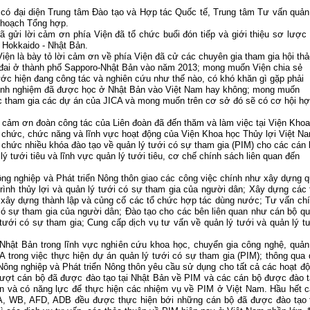
có đại diện Trung tâm Đào tạo và Hợp tác Quốc tế, Trung tâm Tư vấn quản
 hoạch Tổng hợp.
gửi lời cảm ơn phía Viện đã tổ chức buổi đón tiếp và giới thiệu sơ lược
t Hokkaido - Nhật Bản.
ện là bày tỏ lời cảm ơn về phía Viện đã cử các chuyên gia tham gia hội thả
ất đai ở thành phố Sapporo-Nhật Bản vào năm 2013; mong muốn Viện chia sẻ
ước hiện đang công tác và nghiên cứu như thế nào, có khó khăn gì gặp phải
kinh nghiệm đã được học ở Nhật Bản vào Việt Nam hay không; mong muốn
iệc tham gia các dự án của JICA và mong muốn trên cơ sở đó sẽ có cơ hội h
 cảm ơn đoàn công tác của Liên đoàn đã đến thăm và làm việc tại Viện Khoa
ổ chức, chức năng và lĩnh vực hoạt động của Viện Khoa học Thủy lợi Việt N
 chức nhiều khóa đào tạo về quản lý tưới có sự tham gia (PIM) cho các cán 
 tưới tiêu và lĩnh vực quản lý tưới tiêu, cơ chế chính sách liên quan đến
ng nghiệp và Phát triển Nông thôn giao các công việc chính như xây dựng 
rình thủy lợi và quản lý tưới có sự tham gia của người dân; Xây dựng các 
ệc xây dựng thành lập và củng cố các tổ chức hợp tác dùng nước; Tư vấn ch
 có sự tham gia của người dân; Đào tạo cho các bên liên quan như cán bộ q
tưới có sự tham gia; Cung cấp dịch vụ tư vấn về quản lý tưới và quản lý t
 Nhật Bản trong lĩnh vực nghiên cứu khoa học, chuyển gia công nghệ, quản
A trong việc thực hiện dự án quản lý tưới có sự tham gia (PIM); thông qua
ông nghiệp và Phát triển Nông thôn yêu cầu sử dụng cho tất cả các hoạt đ
ượt cán bộ đã được đào tạo tại Nhật Bản về PIM và các cán bộ được đào 
n và có năng lực để thực hiện các nhiệm vụ về PIM ở Việt Nam. Hầu hết 
DA, WB, AFD, ADB đều được thực hiện bới những cán bộ đã được đào tạo 