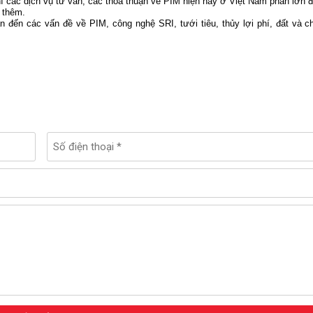
ì các dịch vụ tư vấn, các thỏa thuận về PIM hiện nay ở Việt Nam phần lớn 
 thêm.
an đến các vấn đề về PIM, công nghệ SRI, tưới tiêu, thủy lợi phí, đất và c