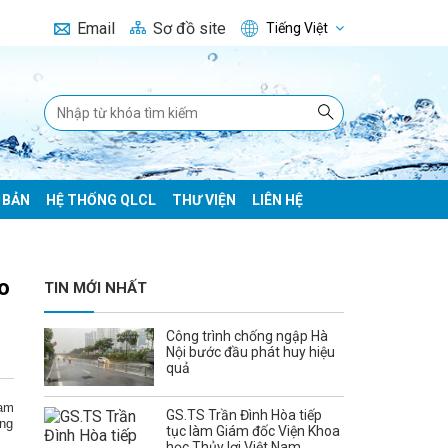
Email
Sơ đồ site
Tiếng Việt
 BẢN
HỆ THỐNG QLCL
THƯ VIỆN
LIÊN HỆ
o
TIN MỚI NHẤT
Công trình chống ngập Hà
Nội bước đầu phát huy hiệu
quả
Nam
GS.TS Trần Đình Hòa tiếp
Ông
tục làm Giám đốc Viện Khoa
học Thủy lợi Việt Nam