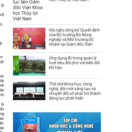
 lý
 về
o,
Hội nghị công bố Quyết định
của Bộ trưởng Bộ Nông
nghiệp và Môi trường bổ
ợp
nhiệm lại Giám đốc Viện
am
Ứng dụng AI trong quản lý
bộ
tưới tiêu đối phó với biến đổi
khí hậu
quy
tài
Thể chế khoa học, công
ính
nghệ, đổi mới sáng tạo và
uản
chuyển đổi số phải trở thành
ưới
động lực phát triển
 lý
 dự
ộng
tạo
các
tại