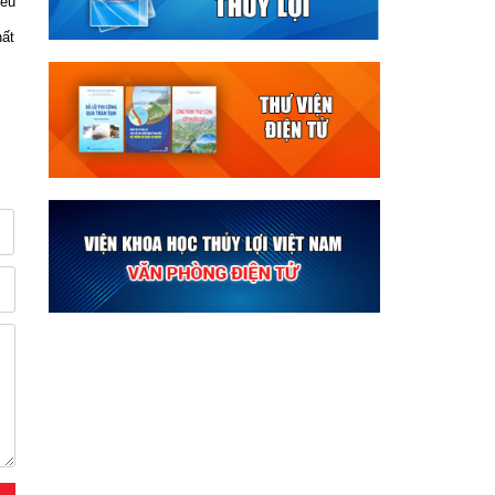
đều
hất