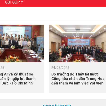
GỬI GÓP Ý
025
24/03/2025
g AI và kỹ thuật số
Bộ trưởng Bộ Thủy lợi nước
uản lý ngập lụt thành
Cộng hòa nhân dân Trung Hoa
 Đức - Hồ Chí Minh
đến thăm và làm việc với Viện
Khoa học Thủy lợi Việt Nam