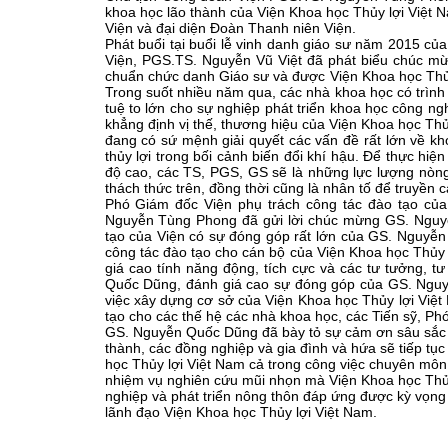
khoa học lão thành của Viện Khoa học Thủy lợi Việt N
Viện và đại diện Đoàn Thanh niên Viện.
Phát buổi tại buổi lễ vinh danh giáo sư năm 2015 c
Viện, PGS.TS. Nguyễn Vũ Việt đã phát biểu chúc 
chuẩn chức danh Giáo sư và được Viện Khoa học Thủ
Trong suốt nhiều năm qua, các nhà khoa học có trình
tuệ to lớn cho sự nghiệp phát triển khoa học công ng
khẳng định vị thế, thương hiệu của Viện Khoa học Thủ
đang có sứ mệnh giải quyết các vấn đề rất lớn về kh
thủy lợi trong bối cảnh biến đổi khí hậu. Để thực hiện
độ cao, các TS, PGS, GS sẽ là những lực lượng nòn
thách thức trên, đồng thời cũng là nhân tố để truyền 
Phó Giám đốc Viện phụ trách công tác đào tạo của
Nguyễn Tùng Phong đã gửi lời chúc mừng GS. Nguyễ
tạo của Viện có sự đóng góp rất lớn của GS. Nguyễn
công tác đào tạo cho cán bộ của Viện Khoa học Thủy
giá cao tính năng động, tích cực và các tư tưởng, 
Quốc Dũng, đánh giá cao sự đóng góp của GS. Nguyễ
việc xây dựng cơ sở của Viện Khoa học Thủy lợi Vi
tạo cho các thế hệ các nhà khoa học, các Tiến sỹ, Ph
GS. Nguyễn Quốc Dũng đã bày tỏ sự cảm ơn sâu sắc t
thành, các đồng nghiệp và gia đình và hứa sẽ tiếp tụ
học Thủy lợi Việt Nam cả trong công việc chuyên môn,
nhiệm vụ nghiên cứu mũi nhọn mà Viện Khoa học Thủy
nghiệp và phát triển nông thôn đáp ứng được kỳ vọng
lãnh đạo Viện Khoa học Thủy lợi Việt Nam.