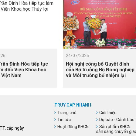
026
24/07/2026
rần Đình Hòa tiếp tục
Hội nghị công bố Quyết định
m đốc Viện Khoa học
của Bộ trưởng Bộ Nông nghiệp
i Việt Nam
và Môi trường bổ nhiệm lại
Giám đốc Viện
TRUY CẬP NHANH
Trang chủ
Giới thiệu
Tin tức
Dự báo - Cảnh báo
Hoạt động KHCN
Sản phẩm KHCN
HTT, cấp ngày
sẵn sàng chuyển gia