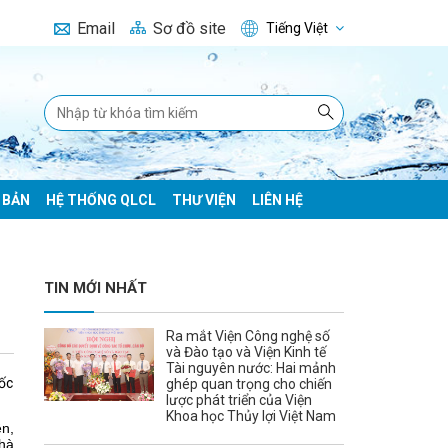
Email
Sơ đồ site
Tiếng Việt
 BẢN
HỆ THỐNG QLCL
THƯ VIỆN
LIÊN HỆ
TIN MỚI NHẤT
Ra mắt Viện Công nghệ số
và Đào tạo và Viện Kinh tế
Tài nguyên nước: Hai mảnh
ốc
ghép quan trọng cho chiến
lược phát triển của Viện
Khoa học Thủy lợi Việt Nam
n,
hà