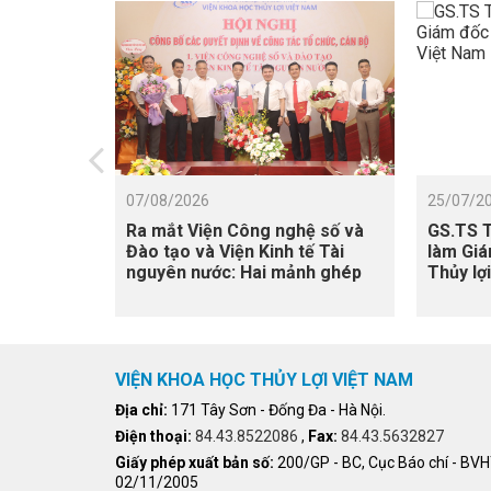
07/08/2026
25/07/2
Ra mắt Viện Công nghệ số và
GS.TS T
Đào tạo và Viện Kinh tế Tài
làm Giá
nguyên nước: Hai mảnh ghép
Thủy lợ
quan trọng cho chiến lược phát
triển của Viện Khoa học Thủy
lợi Việt Nam
VIỆN KHOA HỌC THỦY LỢI VIỆT NAM
Địa chỉ:
171 Tây Sơn - Đống Đa - Hà Nội.
Điện thoại:
84.43.8522086
,
Fax:
84.43.5632827
Giấy phép xuất bản số:
200/GP - BC, Cục Báo chí - BV
02/11/2005