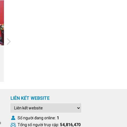
23/07/2026
Ứng dụng AI trong quản lý tưới
tiêu đối phó với biến đổi khí hậu
LIÊN KẾT WEBSITE
Số người đang online:
1
o
Tổng số người truy cập:
54,816,470