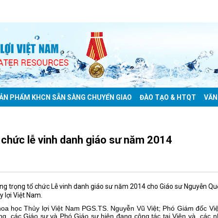
ẢN PHẨM KHCN SẴN SÀNG CHUYỂN GIAO
ĐÀO TẠO & HTQT
VĂN
 chức lễ vinh danh giáo sư năm 2014
ong trọng tổ chức Lễ vinh danh giáo sư năm 2014 cho Giáo sư Nguyễn Qu
 lợi Việt Nam.
hoa học Thủy lợi Việt Nam PGS.TS. Nguyễn Vũ Việt; Phó Giám đốc Việ
, các Giáo sư và Phó Giáo sư hiện đang công tác tại Viện và
các n