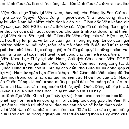
am, lãnh đạo các Ban chức năng, đại diện lãnh đạo các đơn vị trực th
ủa Viện Khoa học Thủy lợi Việt Nam, thay mặt cho Đảng ủy-Ban Giám đ
mừng Giáo sư Nguyễn Quốc Dũng - người được Nhà nước công nhận đ
y lợi Việt Nam bổ nhiệm chức danh giáo sư.
Giám đốc Viện khẳng địn
 độ cao, các GS, PGS qua các thời kỳ của Viện đã có những đóng góp 
hệ thủy lợi của đất nước; đóng góp cho quá trình xây dựng, phát triển
y lợi Việt Nam. Bên cạnh đó, Giám đốc Viện cũng chia sẻ: Hiện nay, V
oa học thủy lợi phục vụ tái cơ cấu ngành nông nghiệp, tái cơ cấu ng
 những nhiệm vụ nói trên, toàn viện mà nòng cốt là đội ngũ trí thức tr
g cốt làm chủ khoa học công nghệ mới để giải quyết những nhiệm vụ 
cảm hứng sáng tạo, nhiệt huyết, khát vọng cho thế hệ trẻ của Viện.
 Viện Khoa học Thủy lợi Việt Nam, Chủ tịch Công đoàn Viện PGS.T
n Quốc Dũng và gia đình. Phó Giám đốc Viện nói: Trong công tác đ
 Quốc Dũng từ khi còn là Tiến sỹ cho đến Phó Giáo sư và đóng góp c
 lợi Việt Nam từ ngắn hạn đến dài hạn. Phó Giám đốc Viện cũng đã đá
tư duy mới trong công tác đào tạo, nghiên cứu khoa học của GS. Nguy
n Quốc Dũng - là một trong những người đặt nền móng đầu tiên tro
ệt Nam tại Hòa Lạc và mong muốn GS. Nguyễn Quốc Dũng sẽ tiếp tục đ
ó Giáo sư của Viện Khoa học Thủy lợi Việt Nam sau này.
ới lãnh đạo Viện Khoa học Thủy lợi Việt Nam, các nhà khoa học lão
c phát huy hơn nữa trên cương vị mới và tiếp tục đóng góp cho Viện Kh
 nhiệm vụ chính trị, nhiệm vụ đào tạo cán bộ và sẽ hoàn thành các
 lợi Việt Nam đề ra nhằm thực hiện theo đề án tái cơ cấu ngành nông
 của lãnh đạo Bộ Nông nghiệp và Phát triển Nông thôn và kỳ vọng của