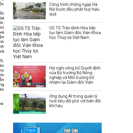
uộc
Công trình chống ngập Hà
Nội bước đầu phát huy hiệu
ốc
quả
ạt
h:
trí
GS.TS Trần Đình Hòa tiếp
 và
tục làm Giám đốc Viện Khoa
iện
học Thủy lợi Việt Nam
ành
ình
và
S.
ào
Hội nghị công bố Quyết định
ho
của Bộ trưởng Bộ Nông
nh
nghiệp và Môi trường bổ
ễn
nhiệm lại Giám đốc Viện
ng
ào
Ứng dụng AI trong quản lý
tưới tiêu đối phó với biến đổi
oa
khí hậu