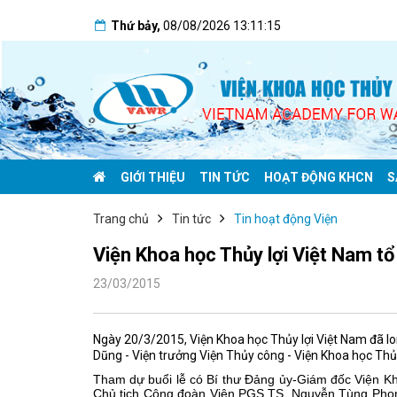
Thứ bảy
,
08/08/2026
13:11:15
GIỚI THIỆU
TIN TỨC
HOẠT ĐỘNG KHCN
S
Trang chủ
Tin tức
Tin hoạt động Viện
Viện Khoa học Thủy lợi Việt Nam tổ
23/03/2015
Ngày 20/3/2015, Viện Khoa học Thủy lợi Việt Nam đã l
Dũng - Viện trưởng Viện Thủy công - Viện Khoa học Thủy
Tham dự buổi lễ có Bí thư Đảng ủy-Giám đốc Viện K
Chủ tịch Công đoàn Viện PGS.TS. Nguyễn Tùng Phong