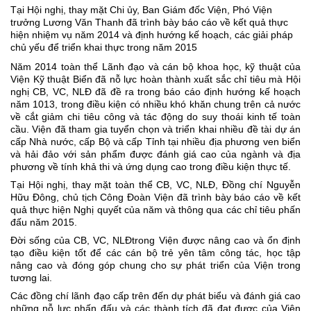
Tại Hội nghị, thay mặt Chi ủy, Ban Giám đốc Viện, Phó Viện
trưởng Lương Văn Thanh đã trình bày báo cáo về kết quả thực
hiện nhiệm vụ năm 2014 và định hướng kế hoạch, các giải pháp
chủ yếu để triển khai thực trong năm 2015
Năm 2014 toàn thể Lãnh đạo và cán bộ khoa học, kỹ thuật của
Viện Kỹ thuật Biển đã nỗ lực hoàn thành xuất sắc chỉ tiêu mà Hội
nghị CB, VC, NLĐ đã đề ra trong báo cáo định hướng kế hoạch
năm 1013, trong điều kiện có nhiều khó khăn chung trên cả nước
về cắt giảm chi tiêu công và tác động do suy thoái kinh tế toàn
cầu. Viện đã tham gia tuyển chọn và triển khai nhiều đề tài dự án
cấp Nhà nước, cấp Bộ và cấp Tỉnh tại nhiều địa phương ven biển
và hải đảo với sản phẩm được đánh giá cao của ngành và địa
phương về tính khả thi và ứng dụng cao trong điều kiện thực tế.
Tại Hội nghị, thay mặt toàn thể CB, VC, NLĐ, Đồng chí Nguyễn
Hữu Đông, chủ tịch Công Đoàn Viện đã trình bày báo cáo về kết
quả thực hiện Nghị quyết của năm và thông qua các chỉ tiêu phấn
đấu năm 2015.
Đời sống của CB, VC, NLĐtrong Viện được nâng cao và ổn định
tạo điều kiện tốt để các cán bộ trẻ yên tâm công tác, học tập
nâng cao và đóng góp chung cho sự phát triển của Viện trong
tương lai.
Các đồng chí lãnh đạo cấp trên đến dự phát biểu và đánh giá cao
những nỗ lực phấn đấu và các thành tích đã đạt được của Viện