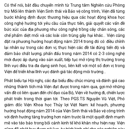
Có thể nói, bắt đầu chuyển mình từ Trung tâm Nghiên cứu Phòng
trừ Mối lên thành Viện Sinh thái và Bảo vệ công trình, Viện đã từng
bước khẳng định được thương hiệu qua các hoạt động khoa học
công nghệ hướng tới yêu cầu của thực tiễn, giải quyết các vấn đề
bức xúc của địa phương như công nghệ trồng cây chắn sóng, các
chế phẩm diệt mối và các loài côn trùng gây hại khác… Viện cũng
đặt ra phương hướng hoạt động năm 2014 trong đó có: điều chỉnh
lại nhân sự trong các đơn vị; thực hiện các đề tài đúng tiến độ và
đảm bảo chất lượng; phấn đấu trong năm 2014 có 2-3 công nghệ
mới được áp dụng vào sản xuất; tiếp tục mở rộng thị trường trong
lĩnh vực điều tra đa dạng sinh học, liên kết với một số đơn vị trong
Viện để triển khai lĩnh vực đánh giá tác động môi trường…
Phát biểu tại Hội nghị, các đại biểu đều chúc mừng và đánh giá cao
những thành tích mà Viện đạt được trong năm qua, gợi mở những
vấn đề có liên quan đến chỉ đạo của Bộ, Viện về hướng đi, chiến lược
phát triển trong thời gian tới. Theo PGS.TS Nguyễn Vũ Việt, Phó
giám đốc Viện Khoa học Thủy lợi Việt Nam: kế hoạch, phương
hướng hoạt động năm 2014 của Viện Sinh thái và Bảo vệ công trình
với định hướng tăng trưởng hơn năm trước là một quyết định mạnh
mẽ vào táo bảo trong bối cảnh kinh tế khó khăn như hiện nay. Viện
cũng đã phát huy được nội lực, tự trích kinh phí cho các nghiên cứu