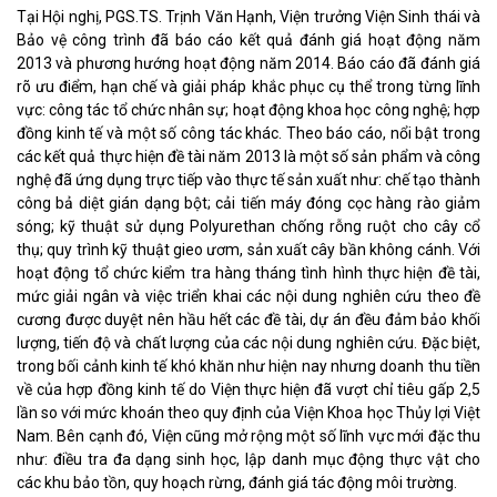
Tại Hội nghị, PGS.TS. Trịnh Văn Hạnh, Viện trưởng Viện Sinh thái và
Bảo vệ công trình đã báo cáo kết quả đánh giá hoạt động năm
2013 và phương hướng hoạt động năm 2014. Báo cáo đã đánh giá
rõ ưu điểm, hạn chế và giải pháp khắc phục cụ thể trong từng lĩnh
vực: công tác tổ chức nhân sự; hoạt động khoa học công nghệ; hợp
đồng kinh tế và một số công tác khác. Theo báo cáo, nổi bật trong
các kết quả thực hiện đề tài năm 2013 là một số sản phẩm và công
nghệ đã ứng dụng trực tiếp vào thực tế sản xuất như: chế tạo thành
công bả diệt gián dạng bột; cải tiến máy đóng cọc hàng rào giảm
sóng; kỹ thuật sử dụng Polyurethan chống rỗng ruột cho cây cổ
thụ; quy trình kỹ thuật gieo ươm, sản xuất cây bần không cánh. Với
hoạt động tổ chức kiểm tra hàng tháng tình hình thực hiện đề tài,
mức giải ngân và việc triển khai các nội dung nghiên cứu theo đề
cương được duyệt nên hầu hết các đề tài, dự án đều đảm bảo khối
lượng, tiến độ và chất lượng của các nội dung nghiên cứu. Đặc biệt,
trong bối cảnh kinh tế khó khăn như hiện nay nhưng doanh thu tiền
về của hợp đồng kinh tế do Viện thực hiện đã vượt chỉ tiêu gấp 2,5
lần so với mức khoán theo quy định của Viện Khoa học Thủy lợi Việt
Nam. Bên cạnh đó, Viện cũng mở rộng một số lĩnh vực mới đặc thu
như: điều tra đa dạng sinh học, lập danh mục động thực vật cho
các khu bảo tồn, quy hoạch rừng, đánh giá tác động môi trường.