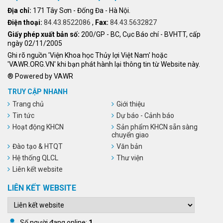
Địa chỉ:
171 Tây Sơn - Đống Đa - Hà Nội.
Điện thoại:
84.43.8522086
,
Fax:
84.43.5632827
Giấy phép xuất bản số:
200/GP - BC, Cục Báo chí - BVHTT, cấp
ngày 02/11/2005
Ghi rõ nguồn 'Viện Khoa học Thủy lợi Việt Nam' hoặc
'VAWR.ORG.VN' khi bạn phát hành lại thông tin từ Website này.
® Powered by VAWR
TRUY CẬP NHANH
Trang chủ
Giới thiệu
Tin tức
Dự báo - Cảnh báo
Hoạt động KHCN
Sản phẩm KHCN sẵn sàng
chuyển giao
Đào tạo & HTQT
Văn bản
Hệ thống QLCL
Thư viện
Liên kết website
LIÊN KẾT WEBSITE
Số người đang online:
1