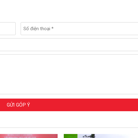
GỬI GÓP Ý