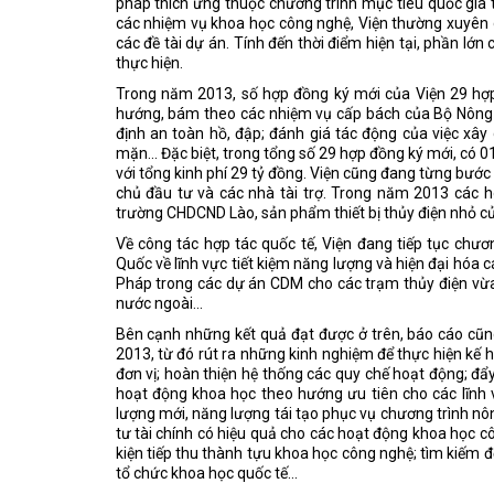
pháp thích ứng thuộc chương trình mục tiêu quốc gia th
các nhiệm vụ khoa học công nghệ, Viện thường xuyên du
các đề tài dự án. Tính đến thời điểm hiện tại, phần lớn
thực hiện.
Trong năm 2013, số hợp đồng ký mới của Viện 29 hợ
hướng, bám theo các nhiệm vụ cấp bách của Bộ Nông 
định an toàn hồ, đập; đánh giá tác động của việc x
mặn... Đặc biệt, trong tổng số 29 hợp đồng ký mới, có 
với tổng kinh phí 29 tỷ đồng. Viện cũng đang từng bước
chủ đầu tư và các nhà tài trợ. Trong năm 2013 các 
trường CHDCND Lào, sản phẩm thiết bị thủy điện nhỏ c
Về công tác hợp tác quốc tế, Viện đang tiếp tục chươ
Quốc về lĩnh vực tiết kiệm năng lượng và hiện đại hóa
Pháp trong các dự án CDM cho các trạm thủy điện vừa
nước ngoài...
Bên cạnh những kết quả đạt được ở trên, báo cáo cũng
2013, từ đó rút ra những kinh nghiệm để thực hiện kế 
đơn vị; hoàn thiện hệ thống các quy chế hoạt động; đẩ
hoạt động khoa học theo hướng ưu tiên cho các lĩnh 
lượng mới, năng lượng tái tạo phục vụ chương trình nô
tư tài chính có hiệu quả cho các hoạt động khoa học 
kiện tiếp thu thành tựu khoa học công nghệ; tìm kiếm đ
tổ chức khoa học quốc tế...