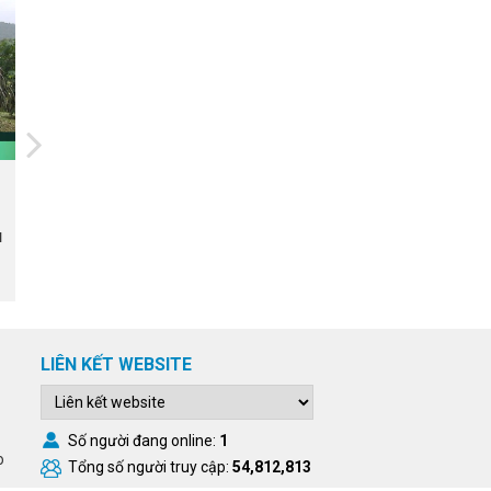
14/07/2026
Họp Hội đồng tư vấn tự đánh
u
giá kết quả đề tài nghiên cứu
khoa học và phát triển công
nghệ cấp Bộ
LIÊN KẾT WEBSITE
Số người đang online:
1
o
Tổng số người truy cập:
54,812,813