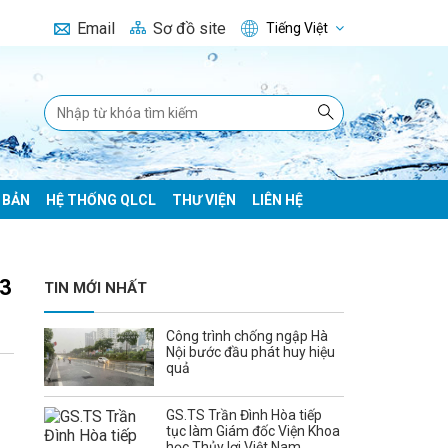
Email
Sơ đồ site
Tiếng Việt
 BẢN
HỆ THỐNG QLCL
THƯ VIỆN
LIÊN HỆ
13
TIN MỚI NHẤT
Công trình chống ngập Hà
Nội bước đầu phát huy hiệu
quả
GS.TS Trần Đình Hòa tiếp
tục làm Giám đốc Viện Khoa
học Thủy lợi Việt Nam