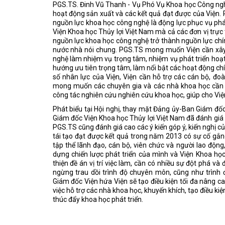
PGS.TS. Đinh Vũ Thanh - Vụ Phó Vụ Khoa học Công nghệ
hoạt động sản xuất và các kết quả đạt được của Viện. 
nguồn lực khoa học công nghệ là động lực phục vụ ph
Viện Khoa học Thủy lợi Việt Nam mà cả các đơn vị trực 
nguồn lực khoa học công nghệ trở thành nguồn lực chính
nước nhà nói chung. PGS.TS mong muốn Viện cần xây 
nghệ làm nhiệm vụ trọng tâm, nhiệm vụ phát triển hoạt
hướng ưu tiên trọng tâm, làm nổi bật các hoạt động chín
số nhân lực của Viện, Viện cần hỗ trợ các cán bộ, đo
mong muốn các chuyên gia và các nhà khoa học cần hỗ
công tác nghiên cứu nghiên cứu khoa học, giúp cho Viện
Phát biểu tại Hội nghị, thay mặt Đảng ủy-Ban Giám đố
Giám đốc Viện Khoa học Thủy lợi Việt Nam đã đánh giá
PGS.TS cũng đánh giá cao các ý kiến góp ý, kiến nghị củ
tái tạo đạt được kết quả trong năm 2013 có sự cố gắ
tập thể lãnh đạo, cán bộ, viên chức và người lao động
dựng chiến lược phát triển của mình và Viện Khoa họ
thiện đề án vị trí việc làm, cần có nhiều sự đột phá và
ngừng trau dồi trình độ chuyên môn, cũng như trình
Giám đốc Viện hứa Viện sẽ tạo điều kiện tối đa nâng cao
việc hỗ trợ các nhà khoa học, khuyến khích, tạo điều 
thúc đẩy khoa học phát triển.