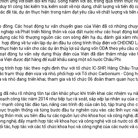
ích ứng với biến đối khí hậu. Song hành với đó, trong quá trình thực h
y trì công tác kiểm tra, kiểm soát về nội dung, chất lượng và tiến độ 
 các đề tài, dự án thực hiện trong năm đạt yêu cầu về chất lượng và tiến
p đồng. Các hoạt động tư vấn chuyển giao của Viện đã có những chuy
nghiệp và Phát triển Nông thôn và của đất nước như các hoạt động ki
ây dựng các hồ thượng nguồn các con sông đến hạ du, đánh giá xâm nh
01 hợp đồng về tư vấn lập dự án đầu tư công trình thủy điện với CHDCND 
 thực hiện tư vấn cho các dự án thủy lợi sử dụng vốn ODA theo yêu cầu 
hoạt động tư vấn xây dựng thủy điện của Viện đã dần thâm nhập vào t
ủa Viện được đặt hàng để xuất khẩu sang một số nước Châu Phi.
ng trình hợp tác theo nghị định thư với tổ chức IC-SHP, Hàng Châu-Tr
 các trạm thủy điện vừa và nhỏ; phối hợp với Tổ chức Carbonium - Cộng 
 và nhỏ đang triển khai; tham gia và tổ chức 06 đoàn tham quan học 
 đã nêu rõ những tồn tại cần khắc phục khi triển khai các nhiệm vụ 
hoạch công tác năm 2014 như tiếp tục rà soát, sắp xếp lại nhân sự của 
y mạnh công tác đào tạo, nâng cao trình độ của cán bộ; tập trung cho 
vực truyền thống và từng bước đầu tư nghiên cứu vào các lĩnh vực n
ng thôn mới; ưu tiên đầu tư các nguồn lực cho khoa học và công nghệ; 
công nghệ; đẩy mạnh hợp tác về khoa học và công nghệ với cá nước có đ
ối tác, hợp tác với các tổ chức khoa học và công nghệ của các nước và 