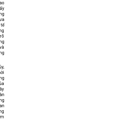
cao
lấy
ững
đưa
 tế
ng
 rõ
ổng
 và
ong
ủy,
hời
ợng
của
xây
àn
ông
an
ong
hằm