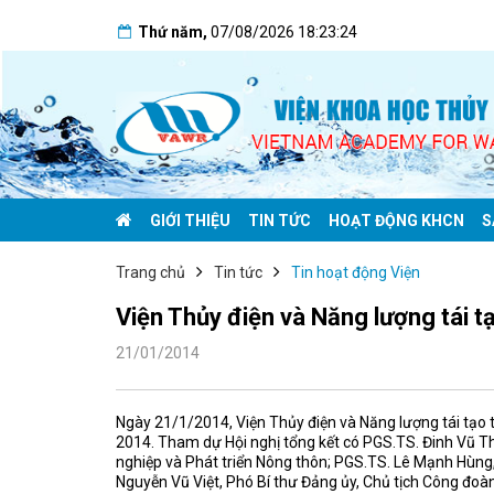
Thứ năm
,
07/08/2026
18:23:24
GIỚI THIỆU
TIN TỨC
HOẠT ĐỘNG KHCN
S
Trang chủ
Tin tức
Tin hoạt động Viện
Viện Thủy điện và Năng lượng tái t
21/01/2014
Ngày 21/1/2014, Viện Thủy điện và Năng lượng tái tạo 
2014. Tham dự Hội nghị tổng kết có PGS.TS. Đinh Vũ 
nghiệp và Phát triển Nông thôn; PGS.TS. Lê Mạnh Hùng,
Nguyễn Vũ Việt, Phó Bí thư Đảng ủy, Chủ tịch Công đoàn