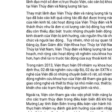
lãnh đạo một số đơn vị trực thuộc Viện, các cán bộ kho
tại Viện Thủy điện và Năng lượng tái tạo.
Thay mặt lãnh đạo Viện Thủy điện và năng lượng tái t
tạo đã báo cáo kết quả công tác đã đạt được trong nă
của nền kinh tế, các hoạt động của Viện Thủy điện và 
thách thức như là đơn vị có lượng cán bộ đông tuy nhi
đầu còn thiếu; đặc biệt
trước những chuyển biến động 
kinh doanh của Viện bị ảnh hưởng, các nguồn thu tài chí
chức và người lao động... Tuy nhiên, nhờ có sự quan t
Đảng ủy, Ban Giám đốc Viện Khoa học Thủy lợi Việt Na
Thủy lợi Việt Nam, Viện Thủy điện và Năng lượng tái tạ
hoạch, mở rộng các hoạt động về nghiên cứu khoa học
hơn, hạn chế rủi ro trước tác động của suy thoái kinh tế
Trong năm 2013, Viện thực hiện 09 nhiệm vụ khoa học 
định thư, 02 đề tài nghiên cứu cấp Bộ, 02 dự án SXTN 
nghệ của Viện đã có những chuyển biến rõ rệt, số nhiệ
động nghiên cứu khoa học của Viện đã tham gia giải qu
giao công nghệ và thiết bị thủy lợi nhỏ miền núi; thiết b
khiển cho các trạm thủy điện trung bình và nhỏ...
Ngoài ra, Viện còn tham gia vào việc phát triển năng
cho các trạm thủy điện trong điều kiện biến đổi khí h
Mường Lay tỉnh Điện Biên trong điều kiện vận hành hồ
thực hiện nhiệm vụ đánh giá ảnh hưởng của xâm nhập 