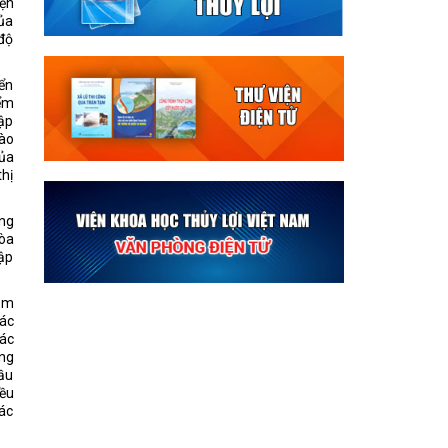
iện
của
 độ
ển
ểm
ập
Lào
của
hị
ung
hòa
tập
năm
các
các
ăng
đầu
iều
các