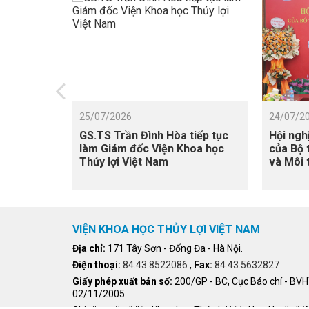
25/07/2026
24/07/2
GS.TS Trần Đình Hòa tiếp tục
Hội ngh
làm Giám đốc Viện Khoa học
của Bộ 
Thủy lợi Việt Nam
và Môi 
Giám đố
VIỆN KHOA HỌC THỦY LỢI VIỆT NAM
Địa chỉ:
171 Tây Sơn - Đống Đa - Hà Nội.
Điện thoại:
84.43.8522086
,
Fax:
84.43.5632827
Giấy phép xuất bản số:
200/GP - BC, Cục Báo chí - BV
02/11/2005