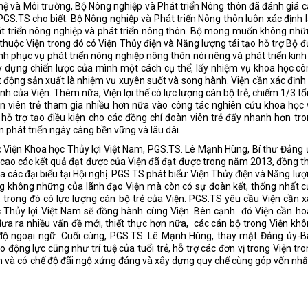
 và Môi trường, Bộ Nông nghiệp và Phát triển Nông thôn đã đánh giá 
PGS.TS cho biết: Bộ Nông nghiệp và Phát triển Nông thôn luôn xác định 
át triển nông nghiệp và phát triển nông thôn. Bộ mong muốn không nh
thuộc Viện trong đó có Viện Thủy điện và Năng lượng tái tạo hỗ trợ Bộ 
 phục vụ phát triển nông nghiệp nông thôn nói riêng và phát triển kinh
dựng chiến lược của mình một cách cụ thể, lấy nhiệm vụ khoa học cô
 động sản xuất là nhiệm vụ xuyên suốt và song hành. Viện cần xác định
h của Viện. Thêm nữa, Viện lợi thế có lực lượng cán bộ trẻ, chiếm 1/3 t
àn viên trẻ tham gia nhiều hơn nữa vào công tác nghiên cứu khoa học
 trợ tạo điều kiện cho các đồng chí đoàn viên trẻ đẩy nhanh hơn tr
 phát triển ngày càng bền vững và lâu dài.
c Viện Khoa học Thủy lợi Việt Nam, PGS.TS. Lê Mạnh Hùng, Bí thư Đảng 
 cao các kết quả đạt được của Viện đã đạt được trong năm 2013, đồng t
a các đại biểu tại Hội nghị. PGS.TS phát biểu: Viện Thủy điện và Năng lư
ng không những của lãnh đạo Viện mà còn có sự đoàn kết, thống nhất 
, trong đó có lực lượng cán bộ trẻ của Viện. PGS.TS yêu cầu Viện cần 
c Thủy lợi Việt Nam sẽ đồng hành cùng Viện. Bên cạnh
đó Viện cần ho
 đưa ra nhiều vấn đề mới, thiết thực hơn nữa,
các cán bộ trong Viện kh
 độ ngoại ngữ. Cuối cùng, PGS.TS. Lê Mạnh Hùng, thay mặt Đảng ủy-B
 động lực cũng như trí tuệ của tuổi trẻ, hỗ trợ các đơn vị trong Viện tr
kiện và có chế độ đãi ngộ xứng đáng và xây dựng quy chế cùng góp vốn n