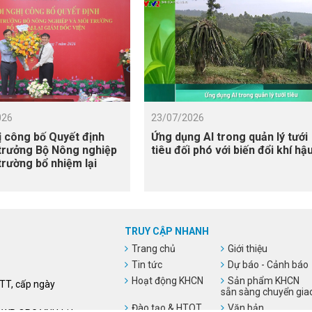
026
23/07/2026
ị công bố Quyết định
Ứng dụng AI trong quản lý tưới
trưởng Bộ Nông nghiệp
tiêu đối phó với biến đổi khí hậ
trường bổ nhiệm lại
c Viện
TRUY CẬP NHANH
Trang chủ
Giới thiệu
Tin tức
Dự báo - Cảnh báo
Hoạt động KHCN
Sản phẩm KHCN
HTT, cấp ngày
sẵn sàng chuyển gia
Đào tạo & HTQT
Văn bản