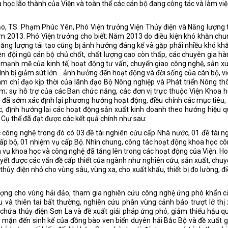
a học lão thành của Viện và toàn thể các cán bộ đang công tác và làm việ
ạo, TS. Phạm Phúc Yên, Phó Viện trưởng Viện Thủy điện và Năng lượng 
m 2013. Phó Viện trưởng cho biết: Năm 2013 do điều kiện khó khăn ch
Năng lượng tái tạo cũng bị ảnh hưởng đáng kể và gặp phải nhiều khó kh
ên đội ngũ cán bộ chủ chốt, chất lượng cao còn thấp, các chuyên gia h
mạnh mẽ của kinh tế, hoạt động tư vấn, chuyển giao công nghệ, sản x
nh bị giảm sút lớn... ảnh hưởng đến hoạt động và đời sống của cán bộ, v
âm chỉ đạo kịp thời của lãnh đạo Bộ Nông nghiệp và Phát triển Nông th
m; sự hỗ trợ của các Ban chức năng, các đơn vị trực thuộc Viện Khoa 
o đã sớm xác định lại phương hướng hoạt động, điều chỉnh các mục tiêu,
, định hướng lại các hoạt động sản xuất kinh doanh theo hướng hiệu 
. Cụ thể đã đạt được các kết quả chính như sau:
công nghệ trong đó có 03 đề tài nghiên cứu cấp Nhà nước, 01 đề tài n
cấp bộ, 01 nhiệm vụ cấp Bộ. Nhìn chung, công tác hoạt động khoa học c
m vụ khoa học và công nghệ đã tăng lên trong các hoạt động của Viện. H
yết được các vấn đề cấp thiết của ngành như nghiên cứu, sản xuất, chu
ị thủy điện nhỏ cho vùng sâu, vùng xa, cho xuất khẩu, thiết bị đo lường, đ
 lượng cho vùng hải đảo, tham gia nghiên cứu công nghệ ứng phó khẩn 
ậu và thiên tai bất thường, nghiên cứu phân vùng cảnh báo trượt lở thị
 chứa thủy điện Sơn La và đề xuất giải pháp ứng phó, giảm thiểu hậu q
mặn đến sinh kế của đồng bào ven biển duyên hải Bắc Bộ và đề xuất g