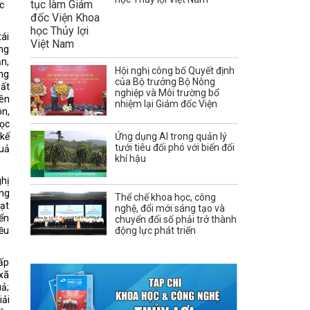
c
tái
ung
ăn,
Hội nghị công bố Quyết định
àng
của Bộ trưởng Bộ Nông
uất
nghiệp và Môi trường bổ
iên
nhiệm lại Giám đốc Viện
ôn,
học
 kế
Ứng dụng AI trong quản lý
tưới tiêu đối phó với biến đổi
quả
khí hậu
ghị
ông
Thể chế khoa học, công
oạt
nghệ, đổi mới sáng tạo và
yển
chuyển đổi số phải trở thành
iều
động lực phát triển
cấp
 xã
uả;
iải