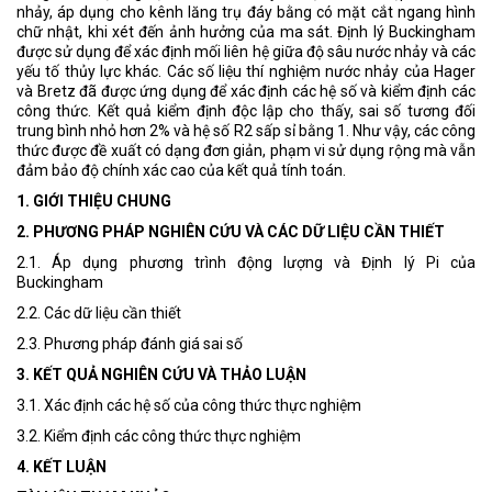
nhảy, áp dụng cho kênh lăng trụ đáy bằng có mặt cắt ngang hình
chữ nhật, khi xét đến ảnh hưởng của ma sát. Định lý Buckingham
được sử dụng để xác định mối liên hệ giữa độ sâu nước nhảy và các
yếu tố thủy lực khác. Các số liệu thí nghiệm nước nhảy của Hager
và Bretz đã được ứng dụng để xác định các hệ số và kiểm định các
công thức. Kết quả kiểm định độc lập cho thấy, sai số tương đối
trung bình nhỏ hơn 2% và hệ số R2 sấp sỉ bằng 1. Như vậy, các công
thức được đề xuất có dạng đơn giản, phạm vi sử dụng rộng mà vẫn
đảm bảo độ chính xác cao của kết quả tính toán.
1. GIỚI THIỆU CHUNG
2. PHƯƠNG PHÁP NGHIÊN CỨU VÀ CÁC DỮ LIỆU CẦN THIẾT
2.1. Áp dụng phương trình động lượng và Định lý Pi của
Buckingham
2.2. Các dữ liệu cần thiết
2.3. Phương pháp đánh giá sai số
3. KẾT QUẢ NGHIÊN CỨU VÀ THẢO LUẬN
3.1. Xác định các hệ số của công thức thực nghiệm
3.2. Kiểm định các công thức thực nghiệm
4. KẾT LUẬN