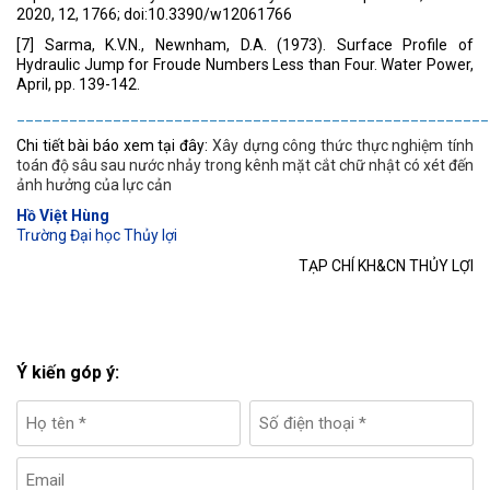
2020, 12, 1766; doi:10.3390/w12061766
[7] Sarma, K.V.N., Newnham, D.A. (1973). Surface Profile of
Hydraulic Jump for Froude Numbers Less than Four. Water Power,
April, pp. 139-142.
______________________________________________________
Chi tiết bài báo xem tại đây:
Xây dựng công thức thực nghiệm tính
toán độ sâu sau nước nhảy trong kênh mặt cắt chữ nhật có xét đến
ảnh hưởng của lực cản
Hồ Việt Hùng
Trường Đại học Thủy lợi
TẠP CHÍ KH&CN THỦY LỢI
Ý kiến góp ý: