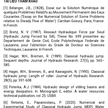
TÀI LIỆU THAM KHẢO
[1] Bélanger, J.B., (1828), Essai sur la Solution Numérique de
quelques Problémes Relatifs au Mouvement Permanent des Eaux
Courantes (‘Essay on the Numerical Solution of Some Problems
relative to Steady Flow of Water’). Carrilian-Goeury, Paris, France.
In French.
[2] Bretz, N. V. (1987). Ressaut Hydraulique Force par Seuil
(Hydraulic Jump Forced by Sill), These No. 699 presentee au
Departement de Genie Civil, Ecole Polytechnique Federale de
Lausanne, pour l'obtention du Grade de Docteur es Sciences
Techniques, Lausanne. In French.
[3] Hager, W.H., Bremen, R. (1989). Classical hydraulic jump:
Sequent depths. Journal of Hydraulic Research. 27(5), pp. 565–
585.
[4] Hager, W.H., Bremen, R., and Kawagoshi, N. (1990). Classical
hydraulic jump: Length of roller. Journal of Hydraulic Research.
28(5), pp. 591-608.
[5] Peterka, A.J. (1984). Hydraulic design of stilling basins and
energy dissipators. In: Monograph E, editor. A water resources
technical publication, vol. 25. USBR.
[6] Retsinis, E., Papanicolaou, P. (2020). Numerical and
Experimental Study of Classical Hydraulic Jump. MDPI, Water