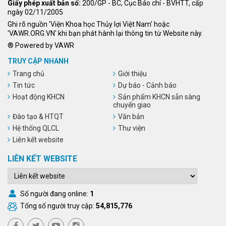
Giấy phép xuất bản số:
200/GP - BC, Cục Báo chí - BVHTT, cấp
ngày 02/11/2005
Ghi rõ nguồn 'Viện Khoa học Thủy lợi Việt Nam' hoặc
'VAWR.ORG.VN' khi bạn phát hành lại thông tin từ Website này.
® Powered by VAWR
TRUY CẬP NHANH
Trang chủ
Giới thiệu
Tin tức
Dự báo - Cảnh báo
Hoạt động KHCN
Sản phẩm KHCN sẵn sàng
chuyển giao
Đào tạo & HTQT
Văn bản
Hệ thống QLCL
Thư viện
Liên kết website
LIÊN KẾT WEBSITE
Số người đang online:
1
Tổng số người truy cập:
54,815,776