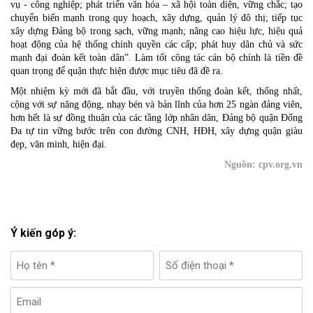
vụ - công nghiệp; phát triển văn hóa – xã hội toàn diện, vững chắc; tạo
chuyển biến mạnh trong quy hoạch, xây dựng, quản lý đô thị; tiếp tục
xây dựng Đảng bộ trong sạch, vững mạnh; nâng cao hiệu lực, hiệu quả
hoạt động của hệ thống chính quyền các cấp; phát huy dân chủ và sức
mạnh đại đoàn kết toàn dân”. Làm tốt công tác cán bộ chính là tiền đề
quan trọng để quận thực hiện được mục tiêu đã đề ra.
Một nhiệm kỳ mới đã bắt đầu, với truyền thống đoàn kết, thống nhất,
cộng với sự năng động, nhạy bén và bản lĩnh của hơn 25 ngàn đảng viên,
hơn hết là sự đồng thuận của các tầng lớp nhân dân, Đảng bộ quận Đống
Đa tự tin vững bước trên con đường CNH, HĐH, xây dựng quận giàu
đẹp, văn minh, hiện đại.
Nguồn: cpv.org.vn
Ý kiến góp ý: