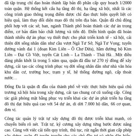
đã tập trung chỉ đạo hoàn thành lập bản đồ phân cấp quy hoạch 1/2000
toàn quận. Hệ thống kết cấu hạ tầng đô thị, hạ tầng xã hội, nhất là các
công trình giao thông trọng điểm được chỉ đạo thực hiện quyết liệt có
hiệu quả, làm thay đổi diện mạo đô thị trên địa bàn. Quận đã chủ động
phối hợp với các sở, ban, ngành Thành phố hoàn thành các dự án trọng
điểm, cơ bản đảm bảo chất lượng và tiến độ. Điển hình quận đ
ã hoàn
thành nhiều dự án phục vụ thiết thực cho phát triển kinh tế - xã hội, cải
thiện đời sống nhân dân như cầu vượt Ngã Tư Sở, Ngã Tư Vọng; tuyến
đường vành đai 1 (đoạn Kim Liên – Ô Chợ Dừa), hầm đường bộ Kim
Liên – Đại Cồ Việt, tuyến Cát Linh – La Thành - Thái Hà…Một điều
đáng phấn khởi là trong 5 năm qua, quận đã đầu tư 270 tỷ đồng để xây
dựng, cải tạo các công trình phục vụ đời sống nhân dân như nhà văn hóa
khu dân cư, trường học, trạm y tế, hệ thống đường ngõ, cấp thoát
nước…
Đống Đa là quận đi đầu của thành phố về việc thực hiện hiệu quả chủ
trương xã hội hóa trong xây dựng, cải tạo chung cư cũ xuống cấp. Công
tác giải phóng mặt bằng phục vụ triển khai các dự án phát triển hạ tầng
đô thị đạt hiệu quả cao với 54 dự án, di dời 7.000 hộ dân, 66 cơ quan,
đơn vị.
Công tác quản lý trật tự xây dựng đô thị được triển khai mạnh, có
chuyển biến rõ nét. Trật tự, kỷ cương xây dựng từng bước được nâng
cao. Cùng với việc cải tiến quy trình, thủ tục, rút ngắn thời gian cấp phép
xây dựng, quận đã tuyên truyền cho các chủ đầu tư và nhân dân hiểu,