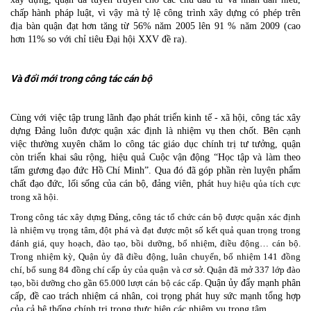
chấp hành pháp luật, vì vậy mà tỷ lệ công trình xây dựng có phép trên
địa bàn quận đạt hơn tăng từ 56% năm 2005 lên 91 % năm 2009 (cao
hơn 11% so với chỉ tiêu Đại hội XXV đề ra).
Và đổi mới trong công tác cán bộ
Cùng với việc tập trung lãnh đạo phát triển kinh tế - xã hội, công tác xây
dựng Đảng luôn được quận xác định là nhiệm vụ then chốt. Bên cạnh
việc thường xuyên chăm lo công tác giáo dục chính trị tư tưởng, quận
còn triển khai sâu rộng, hiệu quả Cuộc vận động “Học tập và làm theo
tấm gương đạo đức Hồ Chí Minh”. Qua đó đã góp phần rèn luyện phẩm
chất đạo đức, lối sống của cán bộ, đảng viên, phát
huy hiệu qủa tích cực
trong xã hội.
Trong công tác xây dựng Đảng, công tác tổ chức cán bộ được quận xác định
là nhiệm vụ trọng tâm, đột phá và đạt được một số kết quả quan trọng trong
đánh giá, quy hoạch, đào tạo, bồi dưỡng, bổ nhiệm, điều động… cán bộ.
Trong nhiệm kỳ, Quận ủy đã điều động, luân chuyển, bổ nhiệm 141 đồng
chí, bổ sung 84 đồng chí cấp ủy của quận và cơ sở. Quận đã mở 337 lớp đào
tạo, bồi dưỡng cho gần 65.000 lượt cán bộ các cấp.
Quận ủy đẩy mạnh phân
cấp, đề cao trách nhiệm cá nhân, coi trọng phát huy sức mạnh tổng hợp
của cả hệ thống chính trị trong thực hiện các nhiệm vụ trọng tâm...