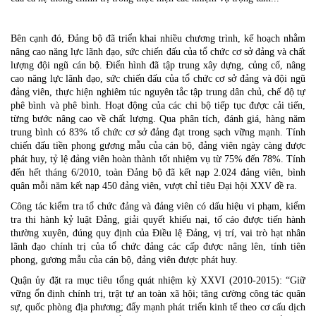
Bên cạnh đó,
Đảng bộ đã triển khai nhiều chương trình, kế hoạch nhằm
nâng cao năng lực lãnh đạo, sức chiến đấu của tổ chức cơ sở đảng và chất
lượng đội ngũ cán bộ. Điển hình đã tập trung xây dựng, củng cố, nâng
cao năng lực lãnh đạo, sức chiến đấu của tổ chức cơ sở đảng và đội ngũ
đảng viên, thực hiện nghiêm túc nguyên tắc tập trung dân chủ, chế độ tự
phê bình và phê bình. Hoạt động của các chi bộ tiếp tục được cải tiến,
từng bước nâng cao về chất lượng. Qua phân tích, đánh giá, hàng năm
trung bình có 83% tổ chức cơ sở đảng đạt trong sạch vững mạnh. Tính
chiến đấu tiền phong gương mẫu của cán bộ, đảng viên ngày càng được
phát huy, tỷ lệ đảng viên hoàn thành tốt nhiệm vụ từ 75% đến 78%. Tính
đến hết tháng 6/2010, toàn Đảng bộ đã kết nạp 2.024 đảng viên, bình
quân mỗi năm kết nạp 450 đảng viên, vượt chỉ tiêu Đại hội XXV đề ra.
Công tác kiểm tra tổ chức đảng và đảng viên có dấu hiệu vi phạm, kiểm
tra thi hành kỷ luật Đảng, giải quyết khiếu nại, tố cáo được tiến hành
thường xuyên, đúng quy định của Điều lệ Đảng, vị trí, vai trò hạt nhân
lãnh đạo chính trị của tổ chức đảng các cấp được nâng lên, tính tiên
phong, gương mẫu của cán bộ, đảng viên được phát huy.
Quận ủy đặt ra mục tiêu tổng quát nhiệm kỳ XXVI (2010-2015): “Giữ
vững ổn định chính trị, trật tự an toàn xã hội; tăng cường công tác quân
sự, quốc phòng địa phương; đẩy mạnh phát triển kinh tế theo cơ cấu dịch