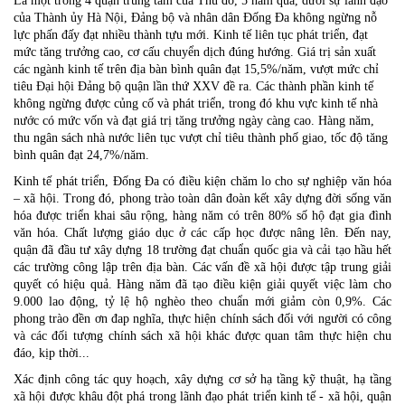
Là một trong 4 quận trung tâm của Thủ đô, 5 năm qua, dưới sự lãnh đạo
của Thành ủy Hà Nội, Đảng bộ và nhân dân Đống Đa không ngừng nỗ
lực phấn đấy đạt nhiều thành tựu mới. Kinh tế liên tục phát triển, đạt
mức tăng trưởng cao, cơ cấu chuyển dịch đúng hướng. Giá trị sản xuất
các ngành kinh tế trên địa bàn bình quân đạt 15,5%/năm, vượt mức chỉ
tiêu Đại hội Đảng bộ quận lần thứ XXV đề ra. Các thành phần kinh tế
không ngừng được củng cố và phát triển, trong đó khu vực kinh tế nhà
nước có mức vốn và đạt giá trị tăng trưởng ngày càng cao. Hàng năm,
thu ngân sách nhà nước liên tục vượt chỉ tiêu thành phố giao, tốc độ tăng
bình quân đạt 24,7%/năm.
Kinh tế phát triển, Đống Đa có điều kiện chăm lo cho sự nghiệp văn hóa
– xã hội. Trong đó, phong trào toàn dân đoàn kết xây dựng đời sống văn
hóa được triển khai sâu rộng, hàng năm có trên 80% số hộ đạt gia đình
văn hóa. Chất lượng giáo dục ở các cấp học được nâng lên. Đến nay,
quận đã đầu tư xây dựng 18 trường đạt chuẩn quốc gia và cải tạo hầu hết
các trường công lập trên địa bàn. Các vấn đề xã hội được tập trung giải
quyết có hiệu quả. Hàng năm đã tạo điều kiện giải quyết việc làm cho
9.000 lao động, tỷ lệ hộ nghèo theo chuẩn mới giảm còn 0,9%. Các
phong trào đền ơn đap nghĩa, thực hiện chính sách đối với người có công
và các đối tượng chính sách xã hội khác được quan tâm thực hiện chu
đáo, kịp thời...
Xác định công tác quy hoạch, xây dựng cơ sở hạ tầng kỹ thuật, hạ tầng
xã hội được khâu đột phá trong lãnh đạo phát triển kinh tế - xã hội, quận