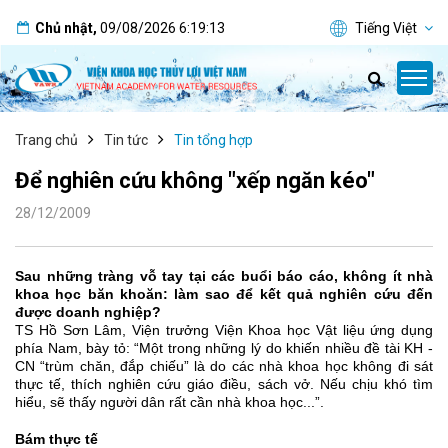
Chủ nhật
,
09/08/2026
6:19:13
Tiếng Việt
Trang chủ
Tin tức
Tin tổng hợp
Để nghiên cứu không "xếp ngăn kéo"
28/12/2009
Sau những tràng vỗ tay tại các buổi báo cáo, không ít nhà
khoa học băn khoăn: làm sao để kết quả nghiên cứu đến
được doanh nghiệp?
TS Hồ Sơn Lâm, Viện trưởng Viện Khoa học Vật liệu ứng dụng
phía Nam, bày tỏ: “Một trong những lý do khiến nhiều đề tài KH -
CN “trùm chăn, đắp chiếu” là do các nhà khoa học không đi sát
thực tế, thích nghiên cứu giáo điều, sách vở. Nếu chịu khó tìm
hiểu, sẽ thấy người dân rất cần nhà khoa học...”.
Bám thực tế