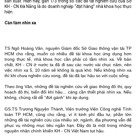
sản xuất. Hiện nay, gần 1/3 trong số các đề tài nghiên cứu của Sở
KH - CN Đà Nẵng là do doanh nghiệp “đặt hàng” nhà khoa học thực
hiện.
Cần tầm nhìn xa
TS Ngô Hoàng Văn, nguyên Giám đốc Sở Giao thông vận tải TP
HCM cho rằng, muốn có nhiều đề tài khoa học ứng dụng hơn
trong thực tế, nhà khoa học cần phải có tầm nhìn xa. Về bản
chất, KH - CN ở nước ta đã đi sau các nước vài chục năm, nên
việc nhìn xa 5, 10 năm sẽ không là quá khó. Nếu không nhìn xa
thì khi chưa nghiên cứu xong, đề tài đã lạc hậu so với cuộc sống.
Theo ông Văn, những đề tài nghiên cứu về giao thông đô thị, quy
hoạch đô thị, biến đổi khí hậu… càng cần thiết phải nhìn xa. Nếu
không, chúng rất dễ “đứt gánh” khi áp dụng.
GS.TS Trương Nguyện Thành, Viện trưởng Viện Công nghệ Tính
toán TP HCM, cũng cho rằng, vì ít kinh phí đầu tư, phần lớn
những đề tài nghiên cứu của nhiều sở, ngành, địa phương vẫn để
phục vụ những mục tiêu ngắn hạn. Đây đó là một trong những
nguyên nhân chính khiến KH - CN Việt Nam tụt hậu.