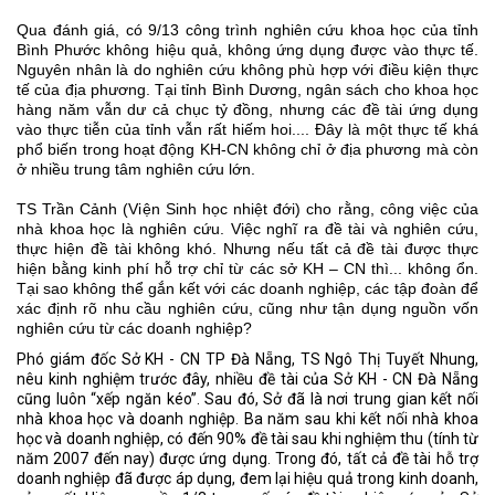
Qua đánh giá, có 9/13 công trình nghiên cứu khoa học của tỉnh
Bình Phước không hiệu quả, không ứng dụng được vào thực tế.
Nguyên nhân là do nghiên cứu không phù hợp với điều kiện thực
tế của địa phương. Tại tỉnh Bình Dương, ngân sách cho khoa học
hàng năm vẫn dư cả chục tỷ đồng, nhưng các đề tài ứng dụng
vào thực tiễn của tỉnh vẫn rất hiếm hoi.... Đây là một thực tế khá
phổ biến trong hoạt động KH-CN không chỉ ở địa phương mà còn
ở nhiều trung tâm nghiên cứu lớn.
TS Trần Cảnh (Viện Sinh học nhiệt đới) cho rằng, công việc của
nhà khoa học là nghiên cứu. Việc nghĩ ra đề tài và nghiên cứu,
thực hiện đề tài không khó. Nhưng nếu tất cả đề tài được thực
hiện bằng kinh phí hỗ trợ chỉ từ các sở KH – CN thì... không ổn.
Tại sao không thể gắn kết với các doanh nghiệp, các tập đoàn để
xác định rõ nhu cầu nghiên cứu, cũng như tận dụng nguồn vốn
nghiên cứu từ các doanh nghiệp?
Phó giám đốc Sở KH - CN TP Đà Nẵng, TS Ngô Thị Tuyết Nhung,
nêu kinh nghiệm trước đây, nhiều đề tài của Sở KH - CN Đà Nẵng
cũng luôn “xếp ngăn kéo”. Sau đó, Sở đã là nơi trung gian kết nối
nhà khoa học và doanh nghiệp. Ba năm sau khi kết nối nhà khoa
học và doanh nghiệp, có đến 90% đề tài sau khi nghiệm thu (tính từ
năm 2007 đến nay) được ứng dụng. Trong đó, tất cả đề tài hỗ trợ
doanh nghiệp đã được áp dụng, đem lại hiệu quả trong kinh doanh,