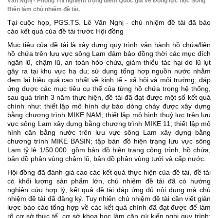
Văn Nghị - Phòng Thí nghiệm trọng điểm Quốc gia về Động lực học Sông
Biển làm chủ nhiệm đề tài.
Tại cuộc họp, PGS.TS. Lê Văn Nghị - chủ nhiệm đề tài đã báo
cáo kết quả của đề tài trước Hội đồng
Mục tiêu của đề tài là xây dựng quy trình vận hành hồ chứa/liên
hồ chứa trên lưu vực sông Lam đảm bảo đồng thời các mục đích
ngăn lũ, chậm lũ, an toàn hòo chứa, giảm thiểu tác hại do lũ lụt
gây ra tại khu vực hạ du; sử dụng tổng hợp nguồn nước nhằm
đem lại hiệu quả cao nhất về kinh tế - xã hội và môi trường; đáp
ứng được các mục tiêu cụ thể của từng hồ chứa trong hệ thống,
sau quá trình 3 năm thực hiện, đề tài đã đạt được một số kết quả
chính như: thiết lập mô hình dự báo dòng chảy được xây dựng
bằng chương trình MIKE NAM; thiết lập mô hình thuỷ lực trên lưu
vực sông Lam xây dựng bằng chương trình MIKE 11; thiết lập mô
hình cân bằng nước trên lưu vực sông Lam xây dựng bằng
chương trình MIKE BASIN; tập bản đồ hiện trạng lưu vực sông
Lam tỷ lệ 1/50.000 gồm bản đồ hiện trạng công trình, hồ chứa,
bản đồ phân vùng chậm lũ, bản đồ phân vùng tưới và cấp nước.
Hội đồng đã đánh giá cao các kết quả thực hiện của đề tài, đề tài
có khối lượng sản phẩm lớn, chủ nhiệm đề tài đã có hướng
nghiên cứu hợp lý, kết quả đề tài đáp ứng đủ nội dung mà chủ
nhiệm đề tài đã đăng ký. Tuy nhiên chủ nhiệm đề tài cần viết giản
lược báo cáo tổng hợp về các kết quả chính đã đạt được để làm
rõ cơ sở thực tế, cơ sở khoa học làm căn cứ kiến nghị quy trình;