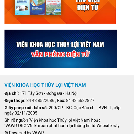
VIỆN KHOA HỌC THỦY LỢI VIỆT NAM
Địa chỉ:
171 Tây Sơn - Đống Đa - Hà Nội.
Điện thoại:
84.43.8522086
,
Fax:
84.43.5632827
Giấy phép xuất bản số:
200/GP - BC, Cục Báo chí - BVHTT, cấp
ngày 02/11/2005
Ghi rõ nguồn 'Viện Khoa học Thủy lợi Việt Nam' hoặc
'VAWR.ORG.VN' khi bạn phát hành lại thông tin từ Website này.
® Powered by VAWR