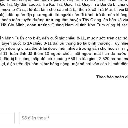
c Trà My đến các xã Trà Ka, Trà Giác, Trà Giáp, Trà Bui đã bị chia 
mưa to đã sạt lở đất làm cho sáu nhà tại thôn 2 xã Trà Mai, bị vùi l
ội, dân quân địa phương di dời người dân đi tránh trú ẩn nên không
cắt hoàn toàn tuyến đường từ trung tâm huyện Tây Giang lên bốn xã v
 Hồ Chí Minh, đoạn từ tỉnh Quảng Nam đi tỉnh Kon Tum cũng bị sạt 
 Minh Tuấn cho biết, đến cuối giờ chiều 8-11, mực nước trên các sô
tuyến quốc lộ 1A chiều 8-11 đã lưu thông trở lại bình thường. Tuy nhi
uyến đường chưa thể đi lại được, nên nhiều trường vẫn cho học sinh n
8-11, toàn tỉnh đã thêm 10 người chết, một người mất tích do nước l
 dân bị hư hỏng, sập đổ; có khoảng 656 ha lúa gieo, 2.520 ha rau m
 lợi, điện trên địa bàn bị hư hỏng nặng; một số nơi vẫn còn bị mất điện
Theo
báo nhân d