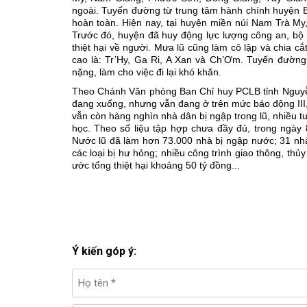
ngoài. Tuyến đường từ trung tâm hành chính huyện Bắ
hoàn toàn. Hiện nay, tại huyện miền núi Nam Trà My, 
Trước đó, huyện đã huy động lực lượng công an, bộ đ
thiệt hại về người. Mưa lũ cũng làm cô lập và chia 
cao là: Tr’Hy, Ga Ri, A Xan và Ch’Ơm. Tuyến đường
nặng, làm cho việc đi lại khó khăn.
Theo Chánh Văn phòng Ban Chỉ huy PCLB tỉnh Nguyễn
đang xuống, nhưng vẫn đang ở trên mức báo động III, 
vẫn còn hàng nghìn nhà dân bị ngập trong lũ, nhiều t
học. Theo số liệu tập hợp chưa đầy đủ, trong ngày 
Nước lũ đã làm hơn 73.000 nhà bị ngập nước; 31 nhà
các loại bị hư hỏng; nhiều công trình giao thông, thủy
ước tổng thiệt hại khoảng 50 tỷ đồng...
Ý kiến góp ý: