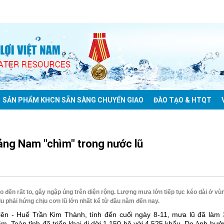
SẢN PHẨM KHCN SẴN SÀNG CHUYỂN GIAO
ĐÀO TẠO & HTQT
ảng Nam "chìm" trong nước lũ
o đến rất to, gây ngập úng trên diện rộng. Lượng mưa lớn tiếp tục kéo dài ở vù
phải hứng chịu cơn lũ lớn nhất kể từ đầu năm đến nay.
n - Huế Trần Kim Thành, tính đến cuối ngày 8-11, mưa lũ đã làm 
5m. Toàn tỉnh đã triển khai di dời 1.150 hộ với 4.525 khẩu. Do ảnh hư