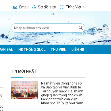
Email
Sơ đồ site
Tiếng Việt
VĂN BẢN
HỆ THỐNG QLCL
THƯ VIỆN
LIÊN HỆ
TIN MỚI NHẤT
Ra mắt Viện Công nghệ số
và Đào tạo và Viện Kinh tế
Tài nguyên nước: Hai mảnh
ghép quan trọng cho chiến
ng
lược phát triển của Viện
Khoa học Thủy lợi Việt Nam
36
ởng