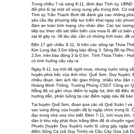
Trong chiều 7 và sáng 8-11, lãnh đạo Tỉnh ủy, UBND t
đối phó lũ tại một số vùng xung yếu trong tỉnh. Có m
Tỉnh ủy Trần Thanh Bình đã đánh giá cao những phả
yêu cầu địa phuơng tiếp tục triển khai ngay các phươn
đảm an toàn tính mạng cho nhân dân. Các lực lượng 
tiếp tục theo dõi sát diễn biến của mưa lũ để có biện
sạt lở gây ra. Về lâu dài, cần có những tính toán, đề
Ðến 17 giờ chiều 8-11, lũ trên các sông tại Thừa 
Kim Long đạt 3,5m bằng báo động 3. Sông Bồ tại Phú
2,5m, trên báo động 3 là 0,5m. Tỉnh Thừa Thiên - Hu
có tình huống xấu xảy ra.
Ngày 8-11, tuy trời đã ngớt mưa, nhưng nước sông v
huyện phía bắc của tỉnh như: Quế Sơn, Duy Xuyên, Ð
nhiều đoạn, làm ách tắc giao thông, nhiều khu dân 
Hoàng Minh Thống, Trưởng Phòng CSGT Công an Quảng
Nẵng đã có gần chục điểm bị ngập lụt, tỉnh đã điều đ
hướng dẫn, phân luồng tại các điểm ngập sâu để bảo 
Tại huyện Quế Sơn, đoạn qua các xã Quế Xuân I và Q
vực vùng đông của huyện đã bị ngập chìm trong lũ. 
đạc trong nhà vừa cho biết: Ðêm 7-11, trời mưa lớn, 
dân ở khu này phải thức trắng đêm để di chuyển người
Phước (huyện Duy Xuyên) nước lũ cũng gây ngập nhiề
điểm Sũng Cá (xã Duy Trinh) và Cầu Cây Góa (xã Duy