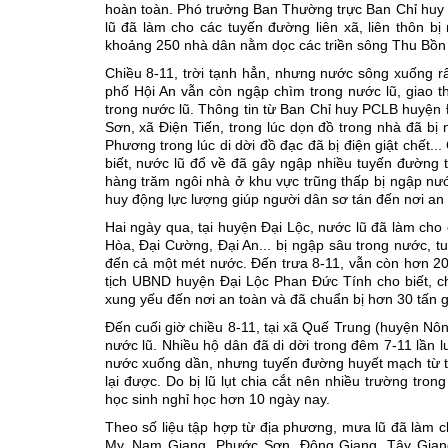
hoàn toàn. Phó trưởng Ban Thường trực Ban Chỉ huy
lũ đã làm cho các tuyến đường liên xã, liên thôn b
khoảng 250 nhà dân nằm dọc các triền sông Thu Bồn b
Chiều 8-11, trời tạnh hẳn, nhưng nước sông xuống r
phố Hội An vẫn còn ngập chìm trong nước lũ, giao 
trong nước lũ. Thông tin từ Ban Chỉ huy PCLB huyện Ð
Sơn, xã Ðiện Tiến, trong lúc dọn đồ trong nhà đã bị 
Phương trong lúc di dời đồ đạc đã bị điện giật chết.
biết, nước lũ đổ về đã gây ngập nhiều tuyến đường
hàng trăm ngôi nhà ở khu vực trũng thấp bị ngập nư
huy động lực lượng giúp người dân sơ tán đến nơi an 
Hai ngày qua, tại huyện Ðại Lộc, nước lũ đã làm cho 
Hòa, Ðại Cường, Ðại An... bị ngập sâu trong nước, tu
đến cả một mét nước. Ðến trưa 8-11, vẫn còn hơn 20 
tịch UBND huyện Ðại Lộc Phan Ðức Tính cho biết, c
xung yếu đến nơi an toàn và đã chuẩn bị hơn 30 tấn 
Ðến cuối giờ chiều 8-11, tại xã Quế Trung (huyện N
nước lũ. Nhiều hộ dân đã di dời trong đêm 7-11 lần 
nước xuống dần, nhưng tuyến đường huyết mạch từ t
lại được. Do bị lũ lụt chia cắt nên nhiều trường tr
học sinh nghỉ học hơn 10 ngày nay.
Theo số liệu tập hợp từ địa phương, mưa lũ đã làm 
My, Nam Giang, Phước Sơn, Ðông Giang, Tây Giang..