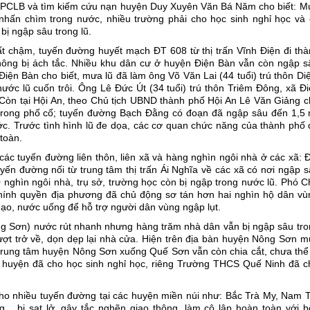
 PCLB và tìm kiếm cứu nạn huyện Duy Xuyên Văn Bá Năm cho biết: M
ị nhấn chìm trong nước, nhiều trường phải cho học sinh nghỉ học và 
ị ngập sâu trong lũ.
ất chậm, tuyến đường huyết mạch ÐT 608 từ thị trấn Vĩnh Ðiện đi thà
thông bị ách tắc. Nhiều khu dân cư ở huyện Ðiện Bàn vẫn còn ngập s
iện Bàn cho biết, mưa lũ đã làm ông Võ Văn Lai (44 tuổi) trú thôn D
nước lũ cuốn trôi. Ông Lê Ðức Út (34 tuổi) trú thôn Triêm Ðông, xã Ð
.. Còn tại Hội An, theo Chủ tịch UBND thành phố Hội An Lê Văn Giảng 
 trong phố cổ; tuyến đường Bạch Ðằng có đoạn đã ngập sâu đến 1,5 
ớc. Trước tình hình lũ đe dọa, các cơ quan chức năng của thành phố 
toàn.
các tuyến đường liên thôn, liên xã và hàng nghìn ngôi nhà ở các xã: 
yến đường nối từ trung tâm thị trấn Ái Nghĩa về các xã có nơi ngập 
nghìn ngôi nhà, trụ sở, trường học còn bị ngập trong nước lũ. Phó 
hính quyền địa phương đã chủ động sơ tán hơn hai nghìn hộ dân vù
gạo, nước uống để hỗ trợ người dân vùng ngập lụt.
ông Sơn) nước rút nhanh nhưng hàng trăm nhà dân vẫn bị ngập sâu tro
lượt trở về, dọn dẹp lại nhà cửa. Hiện trên địa bàn huyện Nông Sơn 
rung tâm huyện Nông Sơn xuống Quế Sơn vẫn còn chia cắt, chưa thể 
ong huyện đã cho học sinh nghỉ học, riêng Trường THCS Quế Ninh đã 
cho nhiều tuyến đường tại các huyện miền núi như: Bắc Trà My, Nam T
. bị sạt lở, gây tắc nghẽn giao thông, làm cô lập hoàn toàn với b