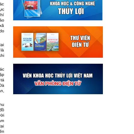
tác
rực
hí
bảo
xã
 do
ại
là
khi
ác
ập
tá
Ðà
ặn,
hu
đồ
ười
Nam
ại
ẽn