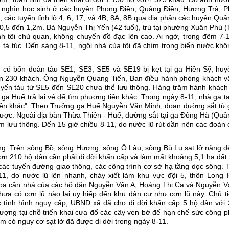
0 nghìn học sinh ở các huyện Phong Ðiền, Quảng Ðiền, Hương Trà, P
các tuyến tỉnh lộ 4, 6, 17, và 4B, 8A, 8B qua địa phận các huyện Qu
0,5 đến 1,2m. Bà Nguyễn Thị Yến (42 tuổi), trú tại phường Xuân Phú 
h tôi chủ quan, không chuyển đồ đạc lên cao. Ai ngờ, trong đêm 7-1
tá túc. Ðến sáng 8-11, ngôi nhà của tôi đã chìm trong biển nước khô
có bốn đoàn tàu SE1, SE3, SE5 và SE19 bị kẹt tại ga Hiền Sỹ, huy
hơn 230 khách. Ông Nguyễn Quang Tiến, Ban điều hành phòng khách v
uyến tàu từ SE5 đến SE20 chưa thể lưu thông. Hàng trăm hành khách 
ga Huế trả lại vé để tìm phương tiện khác. Trong ngày 8-11, nhà ga 
ện khác". Theo Trưởng ga Huế Nguyễn Văn Minh, đoạn đường sắt từ 
được. Ngoài địa bàn Thừa Thiên - Huế, đường sắt tại ga Ðông Hà (Quả
ấm lưu thông. Ðến 15 giờ chiều 8-11, do nước lũ rút dần nên các đoàn
ọng. Trên sông Bồ, sông Hương, sông Ô Lâu, sông Bù Lu sạt lở nặng đ
ơn 210 hộ dân cần phải di dời khẩn cấp và làm mất khoảng 5,1 ha đất
ác tuyến đường giao thông, các công trình cơ sở hạ tầng dọc sông. 
, do nước lũ lên nhanh, chảy xiết làm khu vực đội 5, thôn Long 
o ba căn nhà của các hộ dân Nguyễn Văn A, Hoàng Thị Ca và Nguyễn V
ưa có cơn lũ nào lại uy hiếp đến khu dân cư như cơn lũ này. Chủ tị
tình hình nguy cấp, UBND xã đã cho di dời khẩn cấp 5 hộ dân với 
 lượng tại chỗ triển khai cưa đổ các cây ven bờ để hạn chế sức công 
m có nguy cơ sạt lở đã được di dời trong ngày 8-11.