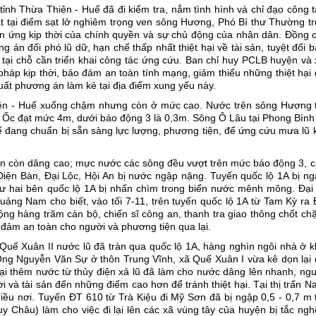
ỉnh Thừa Thiên - Huế đã đi kiểm tra, nắm tình hình và chỉ đạo công 
ặt tại điểm sạt lở nghiêm trọng ven sông Hương, Phó Bí thư Thường t
n ứng kịp thời của chính quyền và sự chủ động của nhân dân. Ðồng c
g án đối phó lũ dữ, hạn chế thấp nhất thiệt hại về tài sản, tuyệt đối 
tại chỗ cần triển khai công tác ứng cứu. Ban chỉ huy PCLB huyện và 
 pháp kịp thời, bảo đảm an toàn tính mạng, giảm thiểu những thiệt hại
 xuất phương án làm kè tại địa điểm xung yếu này.
Thiên - Huế xuống chậm nhưng còn ở mức cao. Nước trên sông Hương t
 Ốc đạt mức 4m, dưới báo động 3 là 0,3m. Sông Ô Lâu tại Phong Bình 
ế đang chuẩn bị sẵn sàng lực lượng, phương tiện, để ứng cứu mưa lũ 
ẫn còn dâng cao; mực nước các sông đều vượt trên mức báo động 3, c
iện Bàn, Ðại Lộc, Hội An bị nước ngập nặng. Tuyến quốc lộ 1A bị ng
cư hai bên quốc lộ 1A bị nhấn chìm trong biển nước mênh mông. Ðại 
 Nam cho biết, vào tối 7-11, trên tuyến quốc lộ 1A từ Tam Kỳ ra 
ộng hàng trăm cán bộ, chiến sĩ công an, thanh tra giao thông chốt ch
đảm an toàn cho người và phương tiện qua lại.
uế Xuân II nước lũ đã tràn qua quốc lộ 1A, hàng nghìn ngôi nhà ở k
Ông Nguyễn Văn Sự ở thôn Trung Vĩnh, xã Quế Xuân I vừa kê dọn lại 
lại thêm nước từ thủy điện xả lũ đã làm cho nước dâng lên nhanh, ng
 và tài sản đến những điểm cao hơn để tránh thiệt hại. Tại thị trấn 
u nơi. Tuyến ÐT 610 từ Trà Kiệu đi Mỹ Sơn đã bị ngập 0,5 - 0,7 m t
 Châu) làm cho việc đi lại lên các xã vùng tây của huyện bị tắc ngh