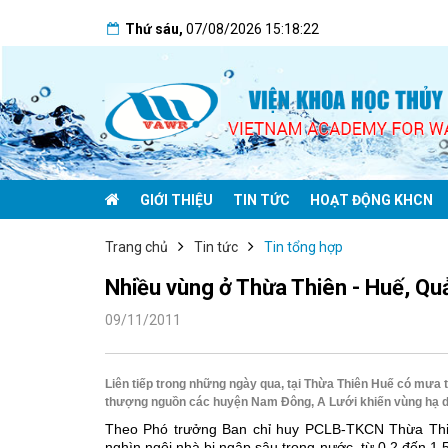
Thứ sáu
,
07/08/2026
15:18:23
GIỚI THIỆU
TIN TỨC
HOẠT ĐỘNG KHCN
Trang chủ
Tin tức
Tin tổng hợp
Nhiều vùng ở Thừa Thiên - Huế, Qu
09/11/2011
Liên tiếp trong những ngày qua, tại Thừa Thiên Huế có mưa t
thượng nguồn các huyện Nam Đông, A Lưới khiến vùng hạ du 
Theo Phó trưởng Ban chỉ huy PCLB-TKCN Thừa Thiê
nghìn ngôi nhà bị ngập sâu trong nước, từ 0,2 đến 1,