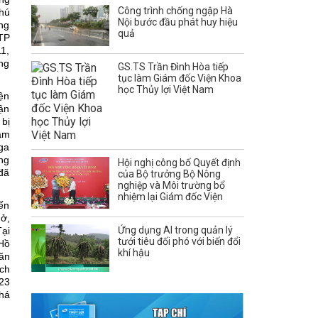
Công trình chống ngập Hà
hú
Nội bước đầu phát huy hiệu
ảng
quả
(TP
1,
ng
GS.TS Trần Đình Hòa tiếp
tục làm Giám đốc Viện Khoa
học Thủy lợi Việt Nam
ện
ận
bị
tạm
ga
ng
Hội nghị công bố Quyết định
 đã
của Bộ trưởng Bộ Nông
nghiệp và Môi trường bổ
nhiệm lại Giám đốc Viện
ến
 ở,
Ứng dụng AI trong quản lý
Tại
tưới tiêu đối phó với biến đổi
Hồ
khí hậu
ăn
ch
23
phá