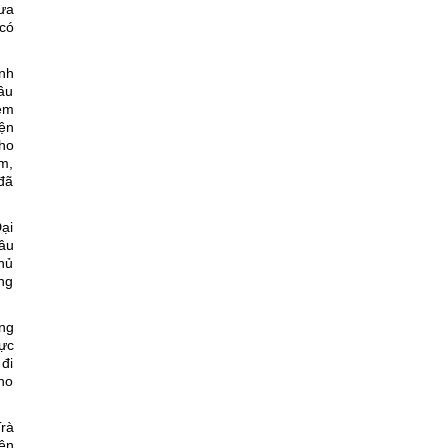
ưa
có
nh
âu
iệm
iện
cho
m,
đã
Ðại
sâu
Chủ
ng
ng
mực
đi
cho
rà
ên