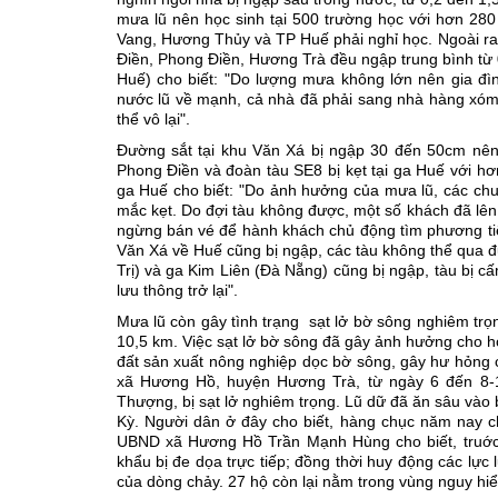
mưa lũ nên học sinh tại 500 trường học với hơn 28
Vang, Hương Thủy và TP Huế phải nghỉ học. Ngoài ra, 
Ðiền, Phong Ðiền, Hương Trà đều ngập trung bình từ 
Huế) cho biết: "Do lượng mưa không lớn nên gia đìn
nước lũ về mạnh, cả nhà đã phải sang nhà hàng xóm 
thể vô lại".
Ðường sắt tại khu Văn Xá bị ngập 30 đến 50cm nên 
Phong Ðiền và đoàn tàu SE8 bị kẹt tại ga Huế với 
ga Huế cho biết: "Do ảnh hưởng của mưa lũ, các ch
mắc kẹt. Do đợi tàu không được, một số khách đã lên 
ngừng bán vé để hành khách chủ động tìm phương ti
Văn Xá về Huế cũng bị ngập, các tàu không thể qua 
Trị) và ga Kim Liên (Ðà Nẵng) cũng bị ngập, tàu bị c
lưu thông trở lại".
Mưa lũ còn gây tình trạng sạt lở bờ sông nghiêm tr
10,5 km. Việc sạt lở bờ sông đã gây ảnh hưởng cho h
đất sản xuất nông nghiệp dọc bờ sông, gây hư hỏng c
xã Hương Hồ, huyện Hương Trà, từ ngày 6 đến 8-11
Thượng, bị sạt lở nghiêm trọng. Lũ dữ đã ăn sâu và
Kỳ. Người dân ở đây cho biết, hàng chục năm nay ch
UBND xã Hương Hồ Trần Mạnh Hùng cho biết, truớc 
khẩu bị đe dọa trực tiếp; đồng thời huy động các lực
của dòng chảy. 27 hộ còn lại nằm trong vùng nguy hiể