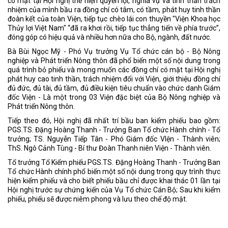
có mặt tại Hội nghị thể hiện quyền lợi, nghĩa vụ và tinh thần trách
nhiệm của mình bầu ra đồng chí có tâm, có tầm, phát huy tinh thần
đoàn kết của toàn Viện, tiếp tục chèo lái con thuyền "Viện Khoa học
Thủy lợi Việt Nam" “đã ra khơi rồi, tiếp tục thẳng tiến về phía trước”,
đóng góp có hiệu quả và nhiều hơn nữa cho Bộ, ngành, đất nước.
Bà Bùi Ngọc Mỹ - Phó Vụ trưởng Vụ Tổ chức cán bộ - Bộ Nông
nghiệp và Phát triển Nông thôn đã phổ biến một số nội dung trong
quá trình bỏ phiếu và mong muốn các đồng chí có mặt tại Hội nghị
phát huy cao tinh thần, trách nhiệm đối với Viện, giới thiệu đồng chí
đủ đức, đủ tài, đủ tầm, đủ điều kiện tiêu chuẩn vào chức danh Giám
đốc Viện - Là một trong 03 Viện đặc biệt của Bộ Nông nghiệp và
Phát triển Nông thôn.
Tiếp theo đó, Hội nghị đã nhất trí bầu ban kiểm phiếu bao gồm:
PGS.TS. Đặng Hoàng Thanh - Trưởng Ban Tổ chức Hành chính - Tổ
trưởng; TS. Nguyễn Tiếp Tân - Phó Giám đốc VIện - Thành viên;
ThS. Ngô Cảnh Tùng - Bí thư Đoàn Thanh niên Viện - Thành viên.
Tổ trưởng Tổ Kiểm phiếu PGS.TS. Đặng Hoàng Thanh - Trưởng Ban
Tổ chức Hành chính phổ biến một số nội dung trong quy trình thực
hiện kiểm phiếu và cho biết phiếu bầu chỉ được khai thác 01 lần tại
Hội nghị trước sự chứng kiến của Vụ Tổ chức Cán Bộ; Sau khi kiểm
phiếu, phiếu sẽ được niêm phong và lưu theo chế độ mật.