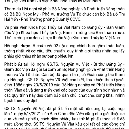
Thủy lợi Việt Nam và Viện Khoa học Thủy lợi Miền Nam.
Tham dự Hội nghị về phía Bộ Nông nghiệp và Phát triển Nông thôn
có Bà Bùi Ngọc Mỹ - Phó Vụ trưởng Vụ Tổ chức cán bộ; Bà Đỗ Thị
Hải Yến - Phó Trưởng phòng Quản lý CCVC.
Về phía Viện Khoa học Thủy lợi Việt Nam có Đảng ủy - Ban Giám
đốc Viện Khoa học Thủy lợi Việt Nam; Trưởng các Ban tham mưu;
Thủ trưởng các đơn vị trực thuộc Viện Khoa học Thủy lợi Việt Nam.
Hội nghị được tổ chức với 02 nội dung chính bao gồm thảo luận,
thống nhất về cơ cấu, tiêu chuẩn, quy trình giới thiệu nhân sự; lấy
phiếu giới thiệu nhân sự bằng phiếu kín.
Phát biểu tại Hội nghị, GS.TS. Nguyễn Vũ Việt - Bí thư Đảng ủy -
Giám đốc Viện đã gửi lời cảm ơn Bộ Nông nghiệp và Phát triển Nông
thôn và Vụ Tổ chức Cán bộ đã quan tâm, cử Đoàn công tác tham
dự Hội nghị. GS.TS. Nguyễn Vũ Việt cho biết, thực hiện theo Quyết
định 1886 ngày 23/5/2019 của Bộ Nông nghiệp và Phát triển Nông
thôn, Viện đã và đang triển khai các bước của quy trình bổ nhiệm và
các quy trình này đều đảm bảo dân chủ, chặt chẽ, công khai, minh
bạch theo quy định.
GS.TS. Nguyễn Vũ Việt đã phổ biến một số nội dung tại cuộc họp
lần 1 ngày 5/7/2021 của Ban Giám đốc Viện cũng như giới thiệu sơ
qua về mẫu phiếu, cách điền phiếu, lưu trữ lá phiếu theo chế độ
mật. Đồng thời, GS.TS. Nguyễn Vũ Việt kêu gọi tất cả các đồng chí