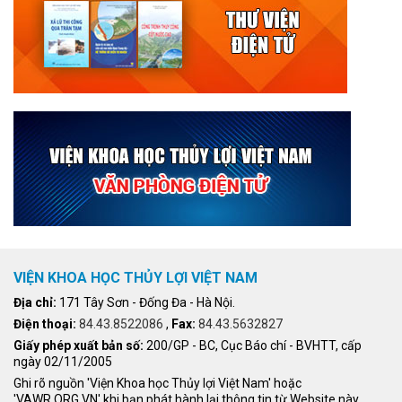
VIỆN KHOA HỌC THỦY LỢI VIỆT NAM
Địa chỉ:
171 Tây Sơn - Đống Đa - Hà Nội.
Điện thoại:
84.43.8522086
,
Fax:
84.43.5632827
Giấy phép xuất bản số:
200/GP - BC, Cục Báo chí - BVHTT, cấp
ngày 02/11/2005
Ghi rõ nguồn 'Viện Khoa học Thủy lợi Việt Nam' hoặc
'VAWR.ORG.VN' khi bạn phát hành lại thông tin từ Website này.