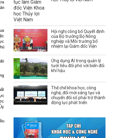
tra
uản
qua
Hội nghị công bố Quyết định
iệc
của Bộ trưởng Bộ Nông
nghiệp và Môi trường bổ
hực
nhiệm lại Giám đốc Viện
Phủ
Ứng dụng AI trong quản lý
 đó
tưới tiêu đối phó với biến đổi
khí hậu
ộng
Thể chế khoa học, công
uất
nghệ, đổi mới sáng tạo và
hực
chuyển đổi số phải trở thành
ược
động lực phát triển
 Ủy
đều