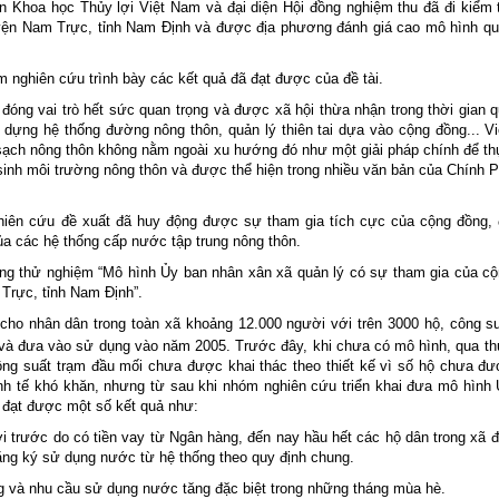
ện Khoa học Thủy lợi Việt Nam và đại diện Hội đồng nghiệm thu đã đi kiểm 
uyện Nam Trực, tỉnh Nam Định và được địa phương đánh giá cao mô hình q
 nghiên cứu trình bày các kết quả đã đạt được của đề tài.
 đóng vai trò hết sức quan trọng và được xã hội thừa nhận trong thời gian 
 dựng hệ thống đường nông thôn, quản lý thiên tai dựa vào cộng đồng... V
sạch nông thôn không nằm ngoài xu hướng đó như một giải pháp chính để t
sinh môi trường nông thôn và được thể hiện trong nhiều văn bản của Chính 
ghiên cứu đề xuất đã huy động được sự tham gia tích cực của cộng đồng,
của các hệ thống cấp nước tập trung nông thôn.
ng thử nghiệm “Mô hình Ủy ban nhân xân xã quản lý có sự tham gia của c
rực, tỉnh Nam Định”.
cho nhân dân trong toàn xã khoảng 12.000 người với trên 3000 hộ, công s
và đưa vào sử dụng vào năm 2005. Trước đây, khi chưa có mô hình, qua t
 công suất trạm đầu mối chưa được khai thác theo thiết kế vì số hộ chưa đ
kinh tế khó khăn, nhưng từ sau khi nhóm nghiên cứu triển khai đưa mô hình
 đạt được một số kết quả như:
i trước do có tiền vay từ Ngân hàng, đến nay hầu hết các hộ dân trong xã 
ng ký sử dụng nước từ hệ thống theo quy định chung.
g và nhu cầu sử dụng nước tăng đặc biệt trong những tháng mùa hè.