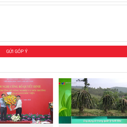
GỬI GÓP Ý