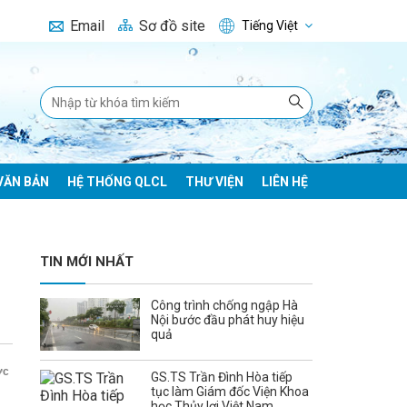
Email
Sơ đồ site
Tiếng Việt
VĂN BẢN
HỆ THỐNG QLCL
THƯ VIỆN
LIÊN HỆ
TIN MỚI NHẤT
Công trình chống ngập Hà
Nội bước đầu phát huy hiệu
quả
ớc
GS.TS Trần Đình Hòa tiếp
tục làm Giám đốc Viện Khoa
học Thủy lợi Việt Nam