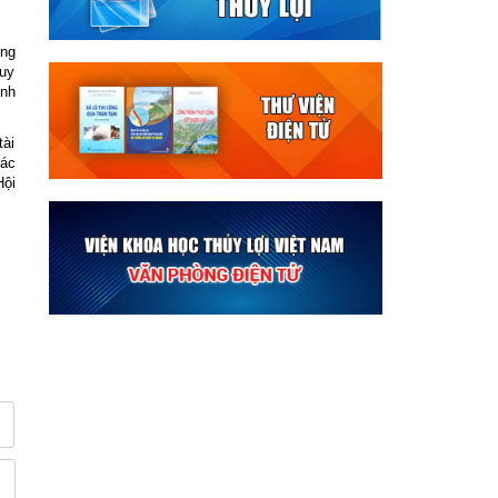
ông
huy
ình
tài
tác
Hội