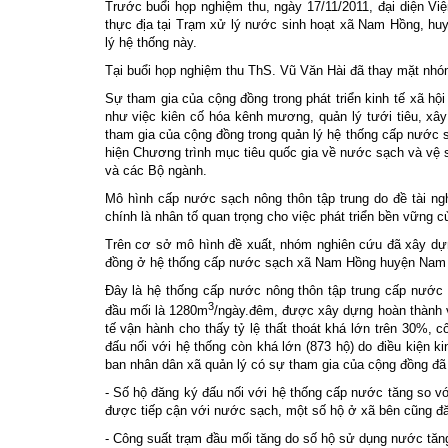
Trước buổi họp nghiệm thu, ngày 17/11/2011, đại diện Vi
thực địa tại Trạm xử lý nước sinh hoạt xã Nam Hồng, h
lý hệ thống này.
Tại buổi họp nghiệm thu ThS. Vũ Văn Hài đã thay mặt nhóm
Sự tham gia của cộng đồng trong phát triển kinh tế xã hội
như việc kiên cố hóa kênh mương, quản lý tưới tiêu, xây
tham gia của cộng đồng trong quản lý hệ thống cấp nước 
hiện Chương trình mục tiêu quốc gia về nước sạch và vệ 
và các Bộ ngành.
Mô hình cấp nước sạch nông thôn tập trung do đề tài n
chính là nhân tố quan trọng cho việc phát triển bền vững 
Trên cơ sở mô hình đề xuất, nhóm nghiên cứu đã xây dự
đồng ở hệ thống cấp nước sạch xã Nam Hồng huyện Nam T
Đây là hệ thống cấp nước nông thôn tập trung cấp nước 
3
đầu mối là 1280m
/ngày.đêm, được xây dựng hoàn thành 
tế vận hành cho thấy tỷ lệ thất thoát khá lớn trên 30%,
đấu nối với hệ thống còn khá lớn (873 hộ) do điều kiện 
ban nhân dân xã quản lý có sự tham gia của cộng đồng đã
- Số hộ đăng ký đấu nối với hệ thống cấp nước tăng so vớ
được tiếp cận với nước sạch, một số hộ ở xã bên cũng đă
- Công suất trạm đầu mối tăng do số hộ sử dụng nước tăn