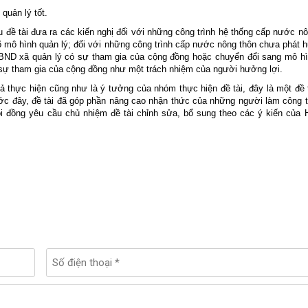
quản lý tốt.
 đề tài đưa ra các kiến nghị đối với những công trình hệ thống cấp nước n
õ mô hình quản lý; đối với những công trình cấp nước nông thôn chưa phát 
BND xã quản lý có sự tham gia của cộng đồng hoặc chuyển đổi sang mô h
 sự tham gia của cộng đồng như một trách nhiệm của người hưởng lợi.
ả thực hiện cũng như là ý tưởng của nhóm thực hiện đề tài, đây là một đề 
ớc đây, đề tài đã góp phần nâng cao nhận thức của những người làm công 
i đồng yêu cầu chủ nhiệm đề tài chỉnh sửa, bổ sung theo các ý kiến của 